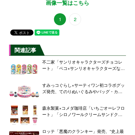
画像一覧はこちら
1
2
関連記事
不二家「サンリオキャラクターズチョコレ
ート」「ペコ×サンリオキャラクターズなか
よしシールグミ(いちご)」発売
すみっコぐらし×サーティワン初コラボグッ
ズ発売、てのりぬいぐるみやバッグ・カッ
プ、“スーパーもーちもちクッション”など3
月上旬から
森永製菓×コメダ珈琲店「いちごオーレフロ
ート」「シロノワールクリームサンドクッ
キー」「チョコボール〈シロノワール〉」
「小枝〈クロネージュ〉」「珈琲キャラメ
ロッテ「悪魔のクランキー」発売、“史上最
ル」発売