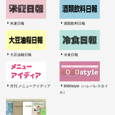
米麦日報
酒類飲料日報
大豆油糧日報
冷食日報
月刊 メニューアイディア
8080style（ハレバレスタイ
ル）