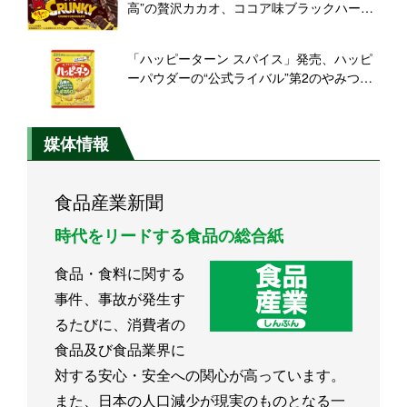
高”の贅沢カカオ、ココア味ブラックハード
クッキーで“やみつきな美味しさ”
「ハッピーターン スパイス」発売、ハッピ
ーパウダーの“公式ライバル”第2のやみつき
パウダー使用、CMに「千鳥」/亀田製菓
媒体情報
食品産業新聞
時代をリードする食品の総合紙
食品・食料に関する
事件、事故が発生す
るたびに、消費者の
食品及び食品業界に
対する安心・安全への関心が高っています。
また、日本の人口減少が現実のものとなる一