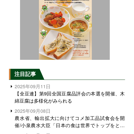
注目記事
2025年09月11日
【全豆連】第9回全国豆腐品評会の本選を開催、木
綿豆腐は多様化がみられる
2025年09月08日
農水省、輸出拡大に向けてコメ加工品試食会を開
催/小泉農水大臣「日本の食は世界でトップをとれ
る。米増産に向けて、米輸出需要の拡大を」