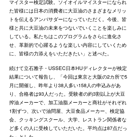
マイスター検定試験。ソイオイルマイスターになられ
た皆様には日本の消費者に大豆油のさまざまなメリッ
トを伝えるアンバサダーになっていただく。今後、皆
様と共に大豆油の未来をつないでいくことを楽しみに
している。私たちはこのプログラムをさらに進化さ
せ、革新的で心躍るような楽しい内容にしていくため
に、皆様の力添えをいただきたい」と述べた。
続けて立石雅子・USSEC日本HUディレクターが検定
結果について報告し、「今回は東京と大阪の2カ所で5
月に開催し、昨年より38人多い158人の申込みがあ
り、合格者は93人だった。受験者の約3割以上が大豆
搾油メーカーで、加工油脂メーカーと商社がそれぞれ
1割ずつ、次いで油問屋、大豆食品メーカー、検定協
会、クッキングスクール、大学、レストラン関係者な
ど多くの人に受検していただいた。平均点は87点だっ
た」とした。