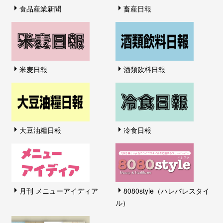
食品産業新聞
畜産日報
米麦日報
酒類飲料日報
大豆油糧日報
冷食日報
月刊 メニューアイディア
8080style（ハレバレスタイ
ル）