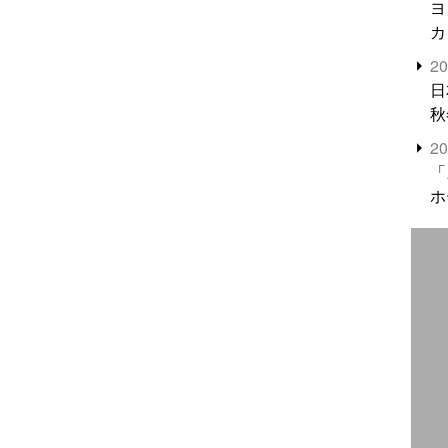
ヨ
カ
2
日
秋
2
「
ホ