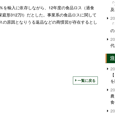
「
％を輸入に依存しながら、12年度の食品ロス（過食
及
t、家庭形312万t）だとした。事業系の食品ロスに関して
2
スの原因となりうる返品などの商慣習が存在するとし
「
の
2
代
注
2
【
一覧に戻る
を
2
農
食
界
2
米