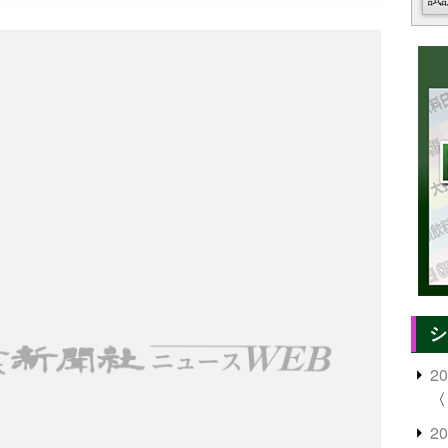
シ
2
〈
2