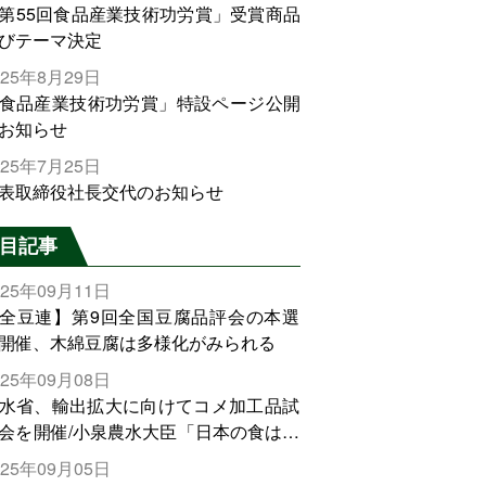
第55回食品産業技術功労賞」受賞商品
びテーマ決定
025年8月29日
食品産業技術功労賞」特設ページ公開
お知らせ
025年7月25日
表取締役社長交代のお知らせ
目記事
025年09月11日
全豆連】第9回全国豆腐品評会の本選
開催、木綿豆腐は多様化がみられる
025年09月08日
水省、輸出拡大に向けてコメ加工品試
会を開催/小泉農水大臣「日本の食は世
でトップをとれる。米増産に向けて、
025年09月05日
輸出需要の拡大を」