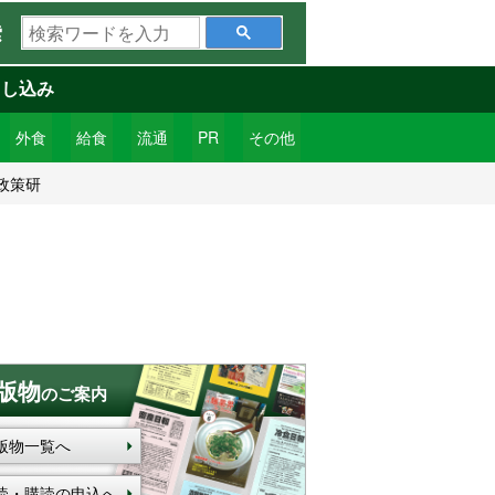
検
索
索
ワ
申し込み
ー
ド
外食
給食
流通
PR
その他
を
政策研
入
力
版物
のご案内
版物一覧へ
読・購読の申込へ