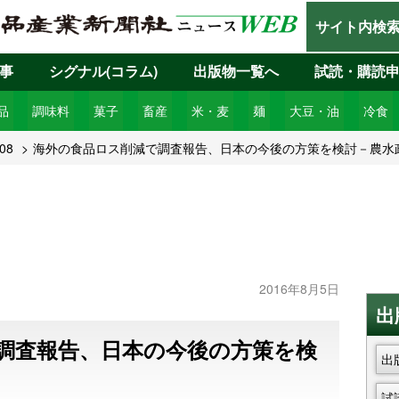
サイト内検
事
シグナル(コラム)
出版物一覧へ
試読・購読
品
調味料
菓子
畜産
米・麦
麺
大豆・油
冷食
08
海外の食品ロス削減で調査報告、日本の今後の方策を検討－農水
2016年8月5日
出
調査報告、日本の今後の方策を検
出
試