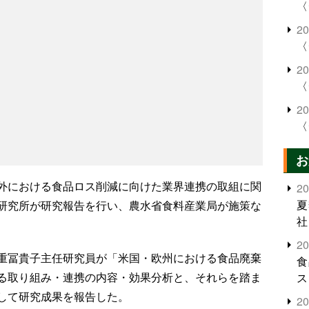
〈
2
〈
2
〈
2
〈
お
外における食品ロス削減に向けた業界連携の取組に関
2
夏
研究所が研究報告を行い、農水省食料産業局が施策な
社
2
重冨貴子主任研究員が「米国・欧州における食品廃棄
食
る取り組み・連携の内容・効果分析と、それらを踏ま
ス
して研究成果を報告した。
2