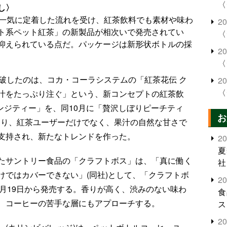
〈
し〉
で一気に定着した流れを受け、紅茶飲料でも素材や味わ
2
ト系ペット紅茶」の新製品が相次いで発売されてい
〈
抑えられている点だ。パッケージは新形状ボトルの採
2
〈
破したのは、コカ・コーラシステムの「紅茶花伝 ク
2
〈
汁をたっぷり注ぐ」という、新コンセプトの紅茶飲
レンジティー」を、同10月に「贅沢しぼりピーチティ
お
評となり、紅茶ユーザーだけでなく、果汁の自然な甘さで
支持され、新たなトレンドを作った。
2
夏
たサントリー食品の「クラフトボス」は、「真に働く
社
けではカバーできない」(同社)として、「クラフトボ
2
T)を3月19日から発売する。香りが高く、渋みのない味わ
食
、コーヒーの苦手な層にもアプローチする。
ス
2