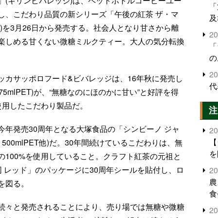
」(キリンビバレッジ)は、ペットボトルコーヒーユー
「
し、こだわり品質の新シリーズ「午後の紅茶 ザ・マ
及
ET)を3月26日から発売する。社会人となり甘さから離
2
楽しめる甘くない微糖ミルクティー。大人の気分転換
「
の
2
ッカサッポロフード&ビバレッジは、16年秋に発売し
代
275mlPET)が、“無糖なのにほのかに甘い”と好評を得
使用したこだわり製品だ。
注
年発売30周年となる大塚食品の「シンビーノ ジャ
2
【
500mlPET他)だ。30年間続けているこだわりは、無
を
の100%を使用していること。クラフト紅茶の元祖と
 レッド」のパッケージに30周年シールを貼付し、ロ
2
農
を図る。
食
界
続々と発売されることにより、売り場では無糖や微糖
2
米