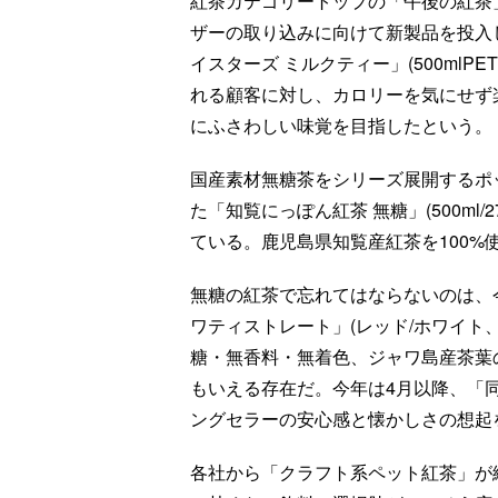
紅茶カテゴリートップの「午後の紅茶
ザーの取り込みに向けて新製品を投入
イスターズ ミルクティー」(500mlP
れる顧客に対し、カロリーを気にせず
にふさわしい味覚を目指したという。
国産素材無糖茶をシリーズ展開するポ
た「知覧にっぽん紅茶 無糖」(500ml/
ている。鹿児島県知覧産紅茶を100%
無糖の紅茶で忘れてはならないのは、今
ワティストレート」(レッド/ホワイト、
糖・無香料・無着色、ジャワ島産茶葉
もいえる存在だ。今年は4月以降、「同
ングセラーの安心感と懐かしさの想起
各社から「クラフト系ペット紅茶」が