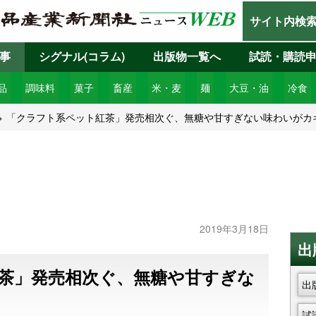
サイト内検
事
シグナル(コラム)
出版物一覧へ
試読・購読
品
調味料
菓子
畜産
米・麦
麺
大豆・油
冷食
「クラフト系ペット紅茶」発売相次ぐ、無糖や甘すぎない味わいがカ
2019年3月18日
出
茶」発売相次ぐ、無糖や甘すぎな
出
試