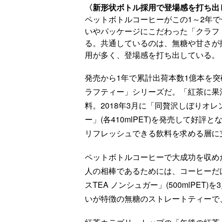
〈新形状ボトル採用で登場感を打ち出
ペットボトルコーヒーがこの1～2年
いやパッケージにこだわった「クラフ
る。共通しているのは、無糖や甘さが
用が多く、登場感を打ち出している。
発売から1年で累計出荷本数1億本を突
ラフティー」シリーズだ。「紅茶に果
料。2018年3月に「同贅沢しぼりオ
ー」(各410mlPET)を発売して好
リフレッシュできる飲料を求める層に
ペットボトルコーヒーで大成功を収め
人の相棒であるためには、コーヒーだ
スTEA ノンシュガー」(500mlPE
いが特徴の無糖のストレートティーで