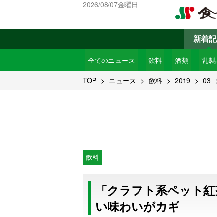
2026/08/07金曜日
新着記
全てのニュース
飲料
酒類
乳製
TOP
ニュース
飲料
2019
03
飲料
「クラフト系ペット紅
い味わいがカギ