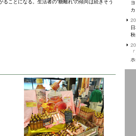
がることになる。生活者の“糖離れ”の傾向は続きそう
ヨ
カ
2
日
秋
2
「
ホ