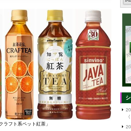
シ
2
〈
クラフト系ペット紅茶」
2