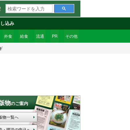
検
索
索
ワ
申し込み
ー
ド
外食
給食
流通
PR
その他
を
ギ
入
力
版物
のご案内
版物一覧へ
読・購読の申込へ