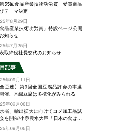
第55回食品産業技術功労賞」受賞商品
びテーマ決定
025年8月29日
食品産業技術功労賞」特設ページ公開
お知らせ
025年7月25日
表取締役社長交代のお知らせ
目記事
025年09月11日
全豆連】第9回全国豆腐品評会の本選
開催、木綿豆腐は多様化がみられる
025年09月08日
水省、輸出拡大に向けてコメ加工品試
会を開催/小泉農水大臣「日本の食は世
でトップをとれる。米増産に向けて、
025年09月05日
輸出需要の拡大を」