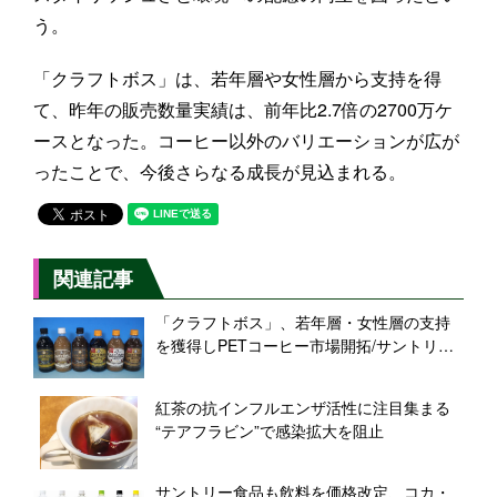
う。
「クラフトボス」は、若年層や女性層から支持を得
て、昨年の販売数量実績は、前年比2.7倍の2700万ケ
ースとなった。コーヒー以外のバリエーションが広が
ったことで、今後さらなる成長が見込まれる。
関連記事
「クラフトボス」、若年層・女性層の支持
を獲得しPETコーヒー市場開拓/サントリー
食品インターナショナル
紅茶の抗インフルエンザ活性に注目集まる
“テアフラビン”で感染拡大を阻止
サントリー食品も飲料を価格改定、コカ・