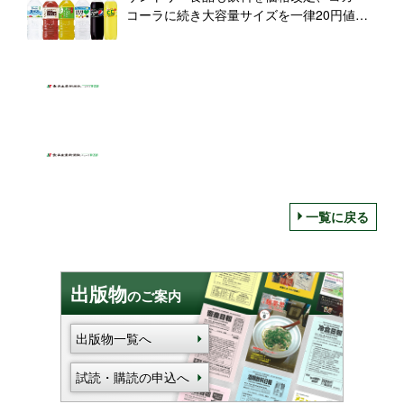
コーラに続き大容量サイズを一律20円値上
げ
一覧に戻る
出版物
のご案内
出版物一覧へ
試読・購読の申込へ