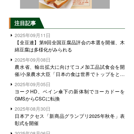
注目記事
2025年09月11日
【全豆連】第9回全国豆腐品評会の本選を開催、木
綿豆腐は多様化がみられる
2025年09月08日
農水省、輸出拡大に向けてコメ加工品試食会を開
催/小泉農水大臣「日本の食は世界でトップをとれ
る。米増産に向けて、米輸出需要の拡大を」
2025年09月05日
ヨークHD、ベイン傘下の新体制でヨーカドーを
GMSからCSCに転換
2025年08月30日
日本アクセス「新商品グランプリ2025年秋冬」表
彰式を開催
2025年08月06日