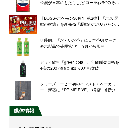
公演が日本にもたらした“コーラ戦争”のその
後【食品産業あの日あの時】
【BOSS×ポケモン30周年 第2弾】「ボス 歴
戦の微糖」を新発売「歴戦のボスGジャン」
などが当たるキャンペーンも
伊藤園、「お～いお茶」に日本茶GIマーク
表示製品で受理第1号、9月から展開
アサヒ飲料「green cola」、年間販売目標を
4倍の200万箱に 累計60万箱突破
タリーズコーヒー初のインストアベーカリ
ー、新宿に「PRIME FIVE」3号店 創業30
周年の旗艦店にむけ新たな挑戦
媒体情報