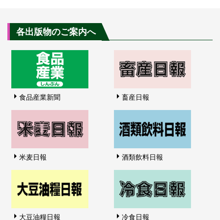
各出版物のご案内へ
食品産業新聞
畜産日報
米麦日報
酒類飲料日報
大豆油糧日報
冷食日報