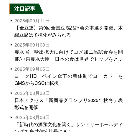
注目記事
2025年09月11日
【全豆連】第9回全国豆腐品評会の本選を開催、木
綿豆腐は多様化がみられる
2025年09月08日
農水省、輸出拡大に向けてコメ加工品試食会を開
催/小泉農水大臣「日本の食は世界でトップをとれ
る。米増産に向けて、米輸出需要の拡大を」
2025年09月05日
ヨークHD、ベイン傘下の新体制でヨーカドーを
GMSからCSCに転換
2025年08月30日
日本アクセス「新商品グランプリ2025年秋冬」表
彰式を開催
2025年08月06日
「新時代の酒類文化を築く」サントリーホールディ
ングス 鳥井信宏社長にきく