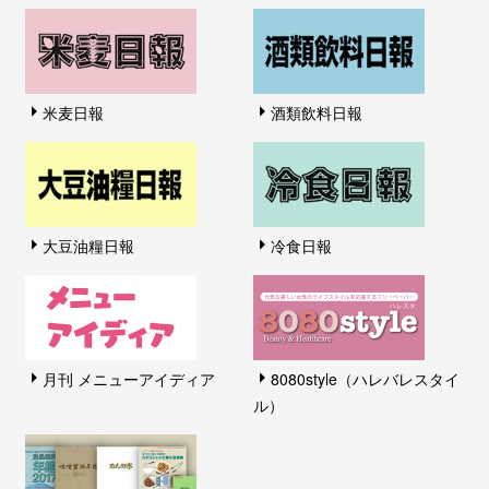
米麦日報
酒類飲料日報
大豆油糧日報
冷食日報
月刊 メニューアイディア
8080style（ハレバレスタイ
ル）