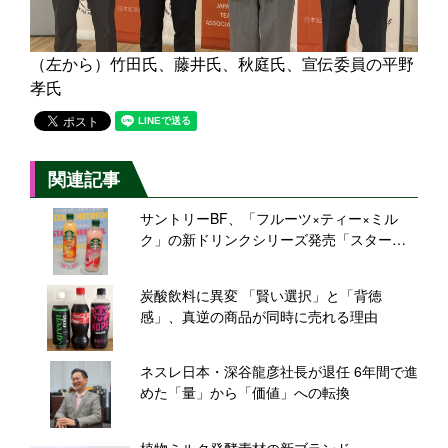
（左から）竹田氏、藤井氏、秋庭氏、宣伝委員の平野
孝氏
関連記事
サントリーBF、「フルーツ×ティー×ミル
ク」の新ドリンクシリーズ発売「スターバ
ックス FRUITY CHEERS TORORI」2品
炭酸飲料に異変 「賢い選択」と「背徳
感」、真逆の商品が同時に売れる理由
ネスレ日本・深谷龍彦社長が退任 6年間で進
めた「量」から「価値」への転換
植物ミルク発酵素材の新ブランド