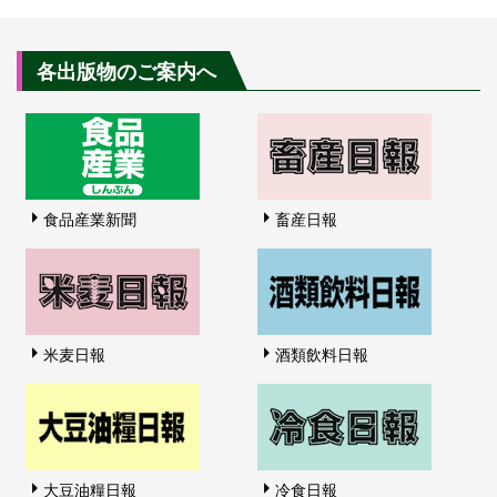
各出版物のご案内へ
食品産業新聞
畜産日報
米麦日報
酒類飲料日報
大豆油糧日報
冷食日報