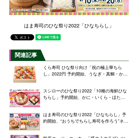
はま寿司のひな祭り2022「ひなちらし」
関連記事
くら寿司 ひな祭り向け「祝の極上華ちら
し」2022円 予約開始、うなぎ・真鯛・かに
身など使用、華やかなちらし寿司
スシローのひな祭り2022「10種の海鮮ひな
ちらし」予約開始、かに・いくら・ほたて
や煮穴子、サーモン・えび・マグロなど華
やかに、デリバリーも対応
はま寿司のひな祭り2022「ひなちらし」予
約開始、“おうちでちらし寿司を作ろう”ネタ
と酢飯がセパレートに
銀座コージーコーナー「塔の上のラプンツ