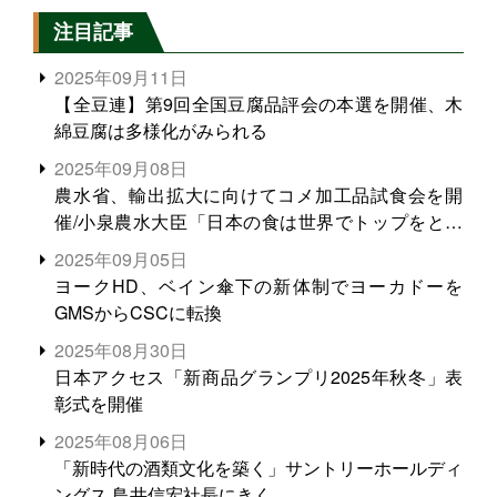
注目記事
2025年09月11日
【全豆連】第9回全国豆腐品評会の本選を開催、木
綿豆腐は多様化がみられる
2025年09月08日
農水省、輸出拡大に向けてコメ加工品試食会を開
催/小泉農水大臣「日本の食は世界でトップをとれ
る。米増産に向けて、米輸出需要の拡大を」
2025年09月05日
ヨークHD、ベイン傘下の新体制でヨーカドーを
GMSからCSCに転換
2025年08月30日
日本アクセス「新商品グランプリ2025年秋冬」表
彰式を開催
2025年08月06日
「新時代の酒類文化を築く」サントリーホールディ
ングス 鳥井信宏社長にきく