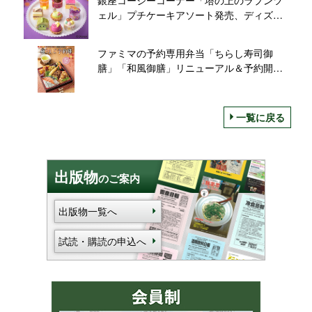
ェル」プチケーキアソート発売、ディズニ
ーひなまつり2022、ミニーマウスのデコレ
ーションケーキも
ファミマの予約専用弁当「ちらし寿司御
膳」「和風御膳」リニューアル＆予約開始/
ファミリーマート「御予約弁当“極うま ご予
約膳”」
一覧に戻る
出版物
のご案内
出版物一覧へ
試読・購読の申込へ