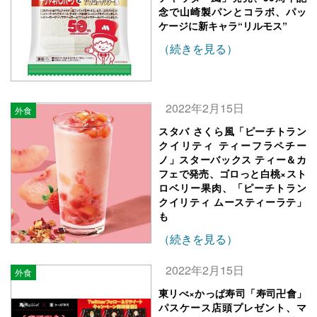
念で山崎製パンとコラボ、パッ
ケージに新キャラ“リルモス”
（続きを見る）
2022年2月15日
外食
スタバ さくら風「ピーチトラン
クイリティ ティーフラペチー
ノ」スターバックス ティー＆カ
フェで発売、ゴロっと白桃×スト
ロベリー果肉、「ピーチトラン
クイリティ ムースティーラテ」
も
（続きを見る）
2022年2月15日
外食
東リべ×かっぱ寿司「寿司卍會」
パスケース店頭プレゼント、マ