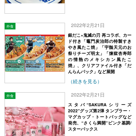
2022年2月21日
外食
銀だこ×鬼滅の刃 再コラボ、カー
ド付き「竈門炭治郎の特製すき
やき風たこ焼」「宇髄天元のお
祭りチーズ明太」「煉獄杏寿郎
の情熱のメキシカン風たこ
焼」、クリアファイル付き「だ
んらんパック」など展開
（続きを見る）
2022年2月21日
外食
スタバ“SAKURAシリーズ
2022”グッズ第2弾 タンブラー・
マグカップ・トートバッグなど
発売、“さくら満開”ピンク基調/
スターバックス