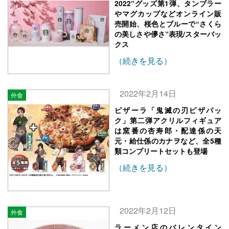
2022”グッズ第1弾、タンブラー
やマグカップなどオンライン販
売開始、桜色とブルーで“さくら
の美しさや儚さ”表現/スターバッ
クス
（続きを見る）
2022年2月14日
外食
ピザーラ「鬼滅の刃ピザパッ
ク」第二弾アクリルフィギュア
は窯番の杏寿郎・配達係の天
元・給仕係のカナヲなど、全5種
類コンプリートセットも登場
（続きを見る）
2022年2月12日
外食
ラーメン店のバレンタイン