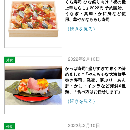
くら寿司 ひな祭り向け「祝の極
上華ちらし」2022円 予約開始、
うなぎ・真鯛・かに身など使
用、華やかなちらし寿司
（続きを見る）
2022年2月10日
外食
かっぱ寿司“盛りすぎて巻くの諦
めました”「やんちゃな大海鮮手
巻き寿司」発売、寒ぶり・あん
肝・かに・イクラなど海鮮6種
類、「食べ方はお任せします」
（続きを見る）
2022年2月10日
外食