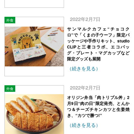
2022年2月7日
外食
サンマルクカフェ“チョコク
ロ”で「くまの子ウーフ」限定パ
ッケージや手作りキット、studio
CLIPと三者コラボ、エコバッ
グ・プレート・マグカップなど
限定グッズも展開
（続きを見る）
2022年2月7日
外食
オリジン弁当「肉トリプル丼」2
月9日“肉の日”限定発売、とんか
つ＆チーズチキンカツと生姜焼
き、“カツで勝つ!”
（続きを見る）