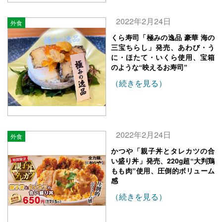
2022年2月24日
外食
くら寿司「極みの逸品 豪華 海の
三宝ちらし」発売、あわび・う
に・ほたて・いくら使用、宝箱
のような“映えるお寿司”
（続きを見る）
2022年2月24日
外食
かつや「親子丼とタレカツの合
い盛り丼」発売、220g超“大判鶏
もも肉”使用、圧倒的ボリューム
感
（続きを見る）