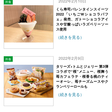
2022年2月10日
外食
くら寿司バレンタインスイーツ
2022「いちごWショコラパフ
ェ」発売、ガトーショコラアイ
スや甘酸っぱいラズベリーソー
ス使用
（続きを見る）
2022年2月9日
外食
タリーズ×トムとジェリー 第3弾
コラボで“桜”メニュー、桜舞う
苺カフェラテ・桜香る桃のティ
ーオーレ、苺チーズムースやク
ランベリーロールも
（続きを見る）