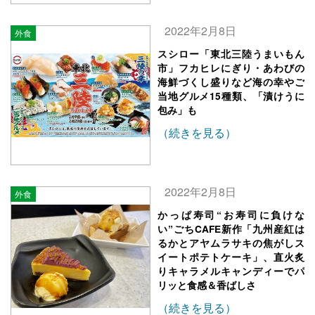
2022年2月8日
外食
スシロー「東北三陸うまいもん
市」フカヒレにぎり・あわびの
海鮮づくし盛りなど海の幸やご
当地グルメ15種類、「漬けうに
包み」も
（続きを見る）
2022年2月8日
外食
かっぱ寿司“お寿司に負けな
い”ごちCAFE新作「九州産紅は
るかとアヤムラサキの焦がしス
イートポテトケーキ」、直火炙
りキャラメルキャンディーでパ
リッと食感＆香ばしさ
（続きを見る）