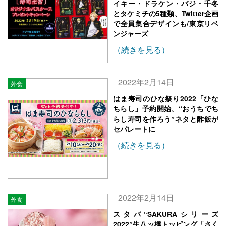
イキー・ドラケン・バジ・千冬
とタケミチの5種類、Twitter企画
で全員集合デザインも/東京リベ
ンジャーズ
（続きを見る）
2022年2月14日
外食
はま寿司のひな祭り2022「ひな
ちらし」予約開始、“おうちでち
らし寿司を作ろう”ネタと酢飯が
セパレートに
（続きを見る）
2022年2月14日
外食
スタバ“SAKURAシリーズ
2022”生八ッ橋トッピング「さく