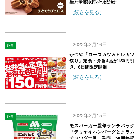
生と伊藤沙莉が“攻防戦”
（続きを見る）
2022年2月16日
外食
かつや「ロースカツ＆ヒレカツ
祭り」定食・弁当4品が150円引
き、6日間限定開催
（続きを見る）
2022年2月15日
外食
モスバーガー監修ランチパック
「テリヤキハンバーグとクラム
チャウダー風」発売、50周年記