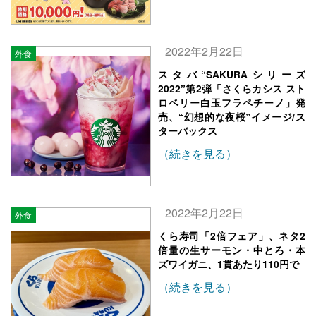
2022年2月22日
外食
スタバ“SAKURAシリーズ
2022”第2弾「さくらカシス スト
ロベリー白玉フラペチーノ」発
売、“幻想的な夜桜”イメージ/ス
ターバックス
（続きを見る）
2022年2月22日
外食
くら寿司「2倍フェア」、ネタ2
倍量の生サーモン・中とろ・本
ズワイガニ、1貫あたり110円で
（続きを見る）