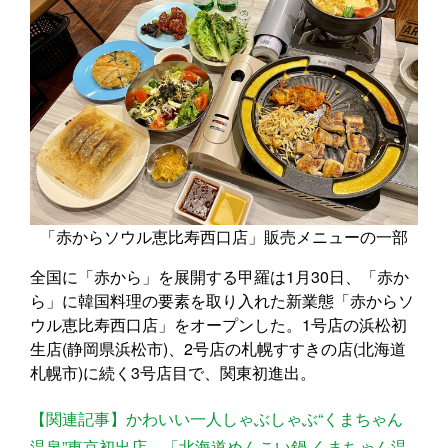
「赤からソウル恵比寿西口店」販売メニューの一部
全国に「赤から」を展開する甲羅は1月30日、「赤か
ら」に韓国料理の要素を取り入れた新業態「赤からソ
ウル恵比寿西口店」をオープンした。1号店の浜松初
生店(静岡県浜松市)、2号店の札幌すすきの店(北海道
札幌市)に続く3号店目で、関東初進出。
【関連記事】かわいい一人しゃぶしゃぶ“くまちゃん
温泉”東京初出店、「北海道めんこい鍋 くまちゃん温