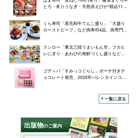
とろ・炙りうなぎ・天然赤えびが“税込110
円”、サーロイン握り・〆アラクエも登場
くら寿司「黒毛和牛てんこ盛り」「大盛り
ローストビーフ」など肉寿司4品、肉専門バ
イヤー仕入れでリーズナブルに
スシロー「東北三陸うまいもん市」フカヒ
レにぎり・あわびの海鮮づくし盛りなど海
の幸やご当地グルメ15種類、「漬けうに包
み」も
ゴディバ「すみっコぐらし」ポーチ付きチ
ョコレート発売、2022年バレンタインコレ
クションでコラボ
一覧に戻る
出版物
のご案内