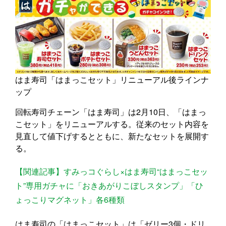
はま寿司「はまっこセット」リニューアル後ラインナ
ップ
回転寿司チェーン「はま寿司」は2月10日、「はまっ
こセット」をリニューアルする。従来のセット内容を
見直して値下げするとともに、新たなセットを展開す
る。
【関連記事】すみっコぐらし×はま寿司“はまっこセッ
ト”専用ガチャに「おきあがりこぼしスタンプ」「ひ
ょっこりマグネット」各6種類
はま寿司の「はまっこセット」は「ゼリー3個・ドリ