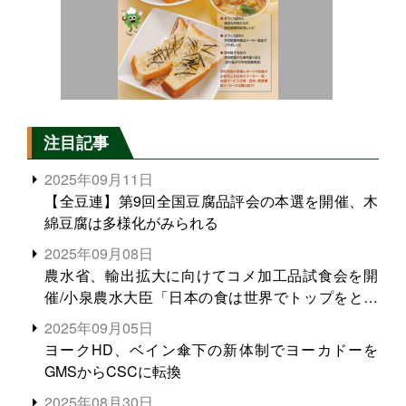
注目記事
2025年09月11日
【全豆連】第9回全国豆腐品評会の本選を開催、木
綿豆腐は多様化がみられる
2025年09月08日
農水省、輸出拡大に向けてコメ加工品試食会を開
催/小泉農水大臣「日本の食は世界でトップをとれ
る。米増産に向けて、米輸出需要の拡大を」
2025年09月05日
ヨークHD、ベイン傘下の新体制でヨーカドーを
GMSからCSCに転換
2025年08月30日