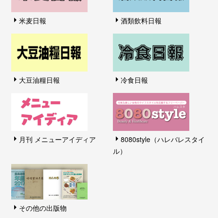
米麦日報
酒類飲料日報
大豆油糧日報
冷食日報
月刊 メニューアイディア
8080style（ハレバレスタイ
ル）
その他の出版物