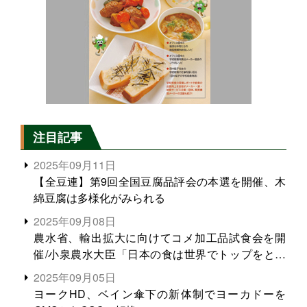
注目記事
2025年09月11日
【全豆連】第9回全国豆腐品評会の本選を開催、木
綿豆腐は多様化がみられる
2025年09月08日
農水省、輸出拡大に向けてコメ加工品試食会を開
催/小泉農水大臣「日本の食は世界でトップをとれ
る。米増産に向けて、米輸出需要の拡大を」
2025年09月05日
ヨークHD、ベイン傘下の新体制でヨーカドーを