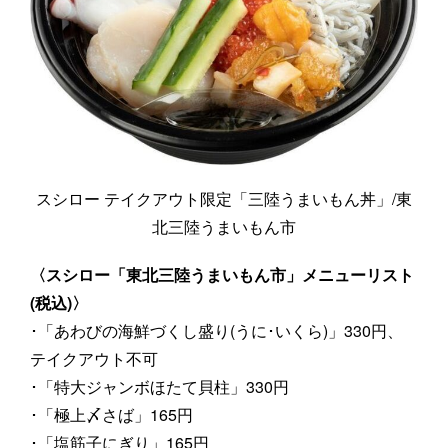
スシロー テイクアウト限定「三陸うまいもん丼」/東
北三陸うまいもん市
〈スシロー「東北三陸うまいもん市」メニューリスト
(税込)〉
･「あわびの海鮮づくし盛り(うに･いくら)」330円、
テイクアウト不可
･「特大ジャンボほたて貝柱」330円
･「極上〆さば」165円
･「塩筋子にぎり」165円