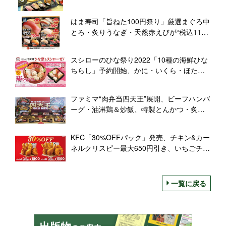
うなぎの逸品皿」「九州味わい逸品皿」
はま寿司「旨ねた100円祭り」厳選まぐろ中
とろ・炙りうなぎ・天然赤えびが“税込110
円”、サーロイン握り・〆アラクエも登場
スシローのひな祭り2022「10種の海鮮ひな
ちらし」予約開始、かに・いくら・ほたて
や煮穴子、サーモン・えび・マグロなど華
やかに、デリバリーも対応
ファミマ“肉弁当四天王”展開、ビーフハンバ
ーグ・油淋鶏＆炒飯、特製とんかつ・炙り
焼チキンステーキ/ファミリーマート
KFC「30%OFFパック」発売、チキン&カー
ネルクリスピー最大650円引き、いちごチョ
コパイ割引も/ケンタッキーフライドチキン
一覧に戻る