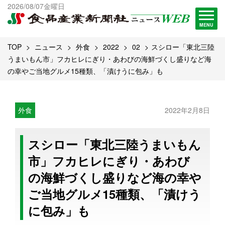
出版物一覧へ
2026/08/07金曜日
試読・購読申し込み
MENU
TOP
ニュース
外食
2022
02
スシロー「東北三陸
うまいもん市」フカヒレにぎり・あわびの海鮮づくし盛りなど海
の幸やご当地グルメ15種類、「漬けうに包み」も
外食
2022年2月8日
スシロー「東北三陸うまいもん
市」フカヒレにぎり・あわび
の海鮮づくし盛りなど海の幸や
ご当地グルメ15種類、「漬けう
に包み」も