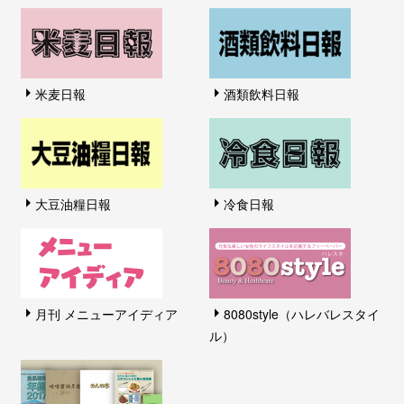
米麦日報
酒類飲料日報
大豆油糧日報
冷食日報
月刊 メニューアイディア
8080style（ハレバレスタイ
ル）