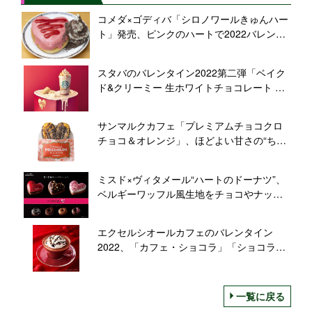
コメダ×ゴディバ「シロノワールきゅんハー
ト」発売、ピンクのハートで2022バレンタ
イン“ときめく心”表現、ルビーチョコレート
を使用
スタバのバレンタイン2022第二弾「ベイク
ド&クリーミー 生ホワイトチョコレート フ
ラぺチーノ」発売/スターバックス
サンマルクカフェ「プレミアムチョコクロ
チョコ＆オレンジ」、ほどよい甘さの“ちょ
っと大人”なバレンタイン2022
ミスド×ヴィタメール“ハートのドーナツ”、
ベルギーワッフル風生地をチョコやナッツ
で華やかに、ルージュハート・ノワールハ
ート・ブランシュハート発売/ミスタードー
エクセルシオールカフェのバレンタイン
ナツ
2022、「カフェ・ショコラ」「ショコラ・
シフォン」、カカオ香るドリンクとスイー
ツ展開
一覧に戻る