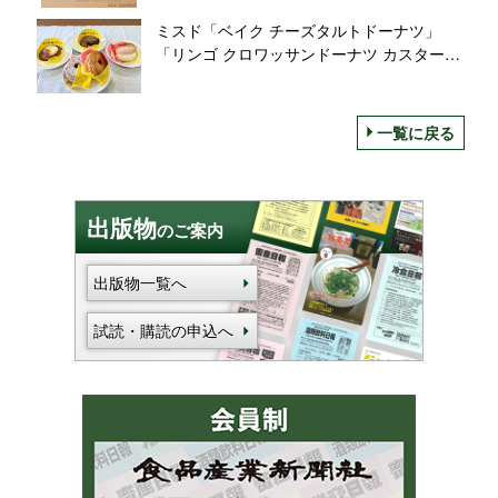
緑茶”も
ミスド「ベイク チーズタルトドーナツ」
「リンゴ クロワッサンドーナツ カスター
ド」など発売、焼きたてカスタードアップ
ルパイ・チーズタルトをドーナツで表現/ミ
スタードーナツ“misdo meets BAKE
一覧に戻る
INC.”2022年第1弾
出版物
のご案内
出版物一覧へ
試読・購読の申込へ