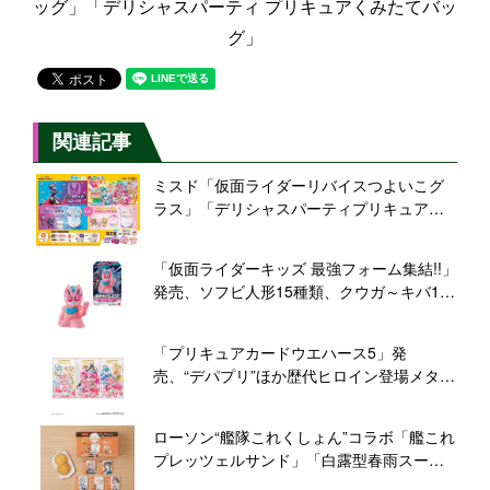
ッグ」「デリシャスパーティ プリキュアくみたてバッ
グ」
関連記事
ミスド「仮面ライダーリバイスつよいこグ
ラス」「デリシャスパーティプリキュアつ
よいこグラス」登場、2022夏休みコラボキ
ッズセット第1弾/ミスタードーナツ
「仮面ライダーキッズ 最強フォーム集結!!」
発売、ソフビ人形15種類、クウガ～キバ12
年ぶり再録、リバイス、クロスセイバー、
ゼロツーも/バンダイ
「プリキュアカードウエハース5」発
売、“デパプリ”ほか歴代ヒロイン登場メタリ
ックプラカード全26種類/バンダイ
ローソン“艦隊これくしょん”コラボ「艦これ
プレッツェルサンド」「白露型春雨スー
プ」缶バッジ・ステッカー付き発売、“艦娘