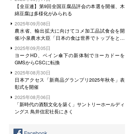
【全豆連】第9回全国豆腐品評会の本選を開催、木
綿豆腐は多様化がみられる
2025年09月08日
農水省、輸出拡大に向けてコメ加工品試食会を開
催/小泉農水大臣「日本の食は世界でトップをとれ
る。米増産に向けて、米輸出需要の拡大を」
2025年09月05日
ヨークHD、ベイン傘下の新体制でヨーカドーを
GMSからCSCに転換
2025年08月30日
日本アクセス「新商品グランプリ2025年秋冬」表
彰式を開催
2025年08月06日
「新時代の酒類文化を築く」サントリーホールディ
ングス 鳥井信宏社長にきく
Facebook