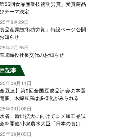
第55回食品産業技術功労賞」受賞商品
びテーマ決定
025年8月29日
食品産業技術功労賞」特設ページ公開
お知らせ
025年7月25日
表取締役社長交代のお知らせ
目記事
025年09月11日
全豆連】第9回全国豆腐品評会の本選
開催、木綿豆腐は多様化がみられる
025年09月08日
水省、輸出拡大に向けてコメ加工品試
会を開催/小泉農水大臣「日本の食は世
でトップをとれる。米増産に向けて、
025年09月05日
輸出需要の拡大を」