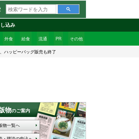
検
索
索
ワ
申し込み
ー
ド
外食
給食
流通
PR
その他
を
終回、ハッピーバッグ販売も終了
入
力
版物
のご案内
版物一覧へ
読・購読の申込へ