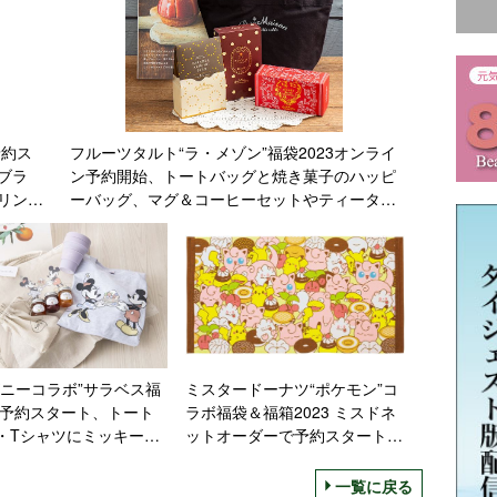
予約ス
フルーツタルト“ラ・メゾン”福袋2023オンライ
ブラ
ン予約開始、トートバッグと焼き菓子のハッピ
リンク
ーバッグ、マグ＆コーヒーセットやティータイ
福袋発
ムセット、食器セットを展開
ズニーコラボ”サラベス福
ミスタードーナツ“ポケモン”コ
23予約スタート、トート
ラボ福袋＆福箱2023 ミスドネ
・Tシャツにミッキー＆
ットオーダーで予約スタート、
、ロゴ入り巾着や食事券
ピカチュウやプリンのトートバ
トに
ッグ・カレンダー・タオルなど
一覧に戻る