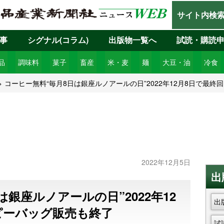
サイト内検
事
シグナル(コラム)
出版物一覧へ
試読・購読
品
調味料
菓子
畜産
米・麦
麺
大豆・油
冷食
コーヒー無料“毎月8日は銀座ルノアールの日”2022年12月8日で最
2022年12月5日
出
銀座ルノアールの日”2022年12
出
ピーバッグ販売も終了
試