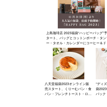
上島珈琲店 2023福袋“ハッピーバッグ”
タート、バッグとコットンポーチ・タン
ー・タオル・カレンダーにコーヒー＆ド
チケット、キューリグのコーヒーマシン
売も
八天堂福袋2023オンライン販
“ディ
売スタート、くりーむパン・食
袋20
パン・フレンチトースト・ロゴ
バック
入りバターナイフ＆スプーンや
ミニー
割引クーポンをセットに
もセッ