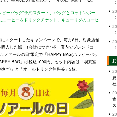
〈
2
“ハッピーバッグ”予約スタート、バッグとコットンポー
〈
にコーヒー＆ドリンクチケット、キューリグのコーヒ
2
〈
月8日にスタートしたキャンペーンで、毎月8日、対象店舗
2
を購入した際、1会計につき1杯、店内でブレンドコー
〈
ノアールの日”限定で「HAPPY BAG(ハッピーバッ
お
PPY BAG」は税込1000円、セット内容は「喫茶室
中挽き)」と「オールドリンク無料券」2枚。
2
夏
社
2
食
ス
2