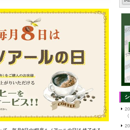
シ
2
〈
2
もって、毎月8日の“銀座ルノアールの日”を終了する。