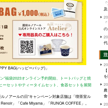
「
及
2
「
の
2
代
注
2
PY BAG(ハッピーバッグ)」
【
を
ン”福袋2023オンライン予約開始、トートバッグと焼
2
ヒーセットやティータイムセット、食器セットを展開
農
食
銀座ルノアールの日”キャンペーン対象店舗は「喫茶室ル
界
noir」「Cafe Miyama」「RUNOA COFFEE」。
2
米