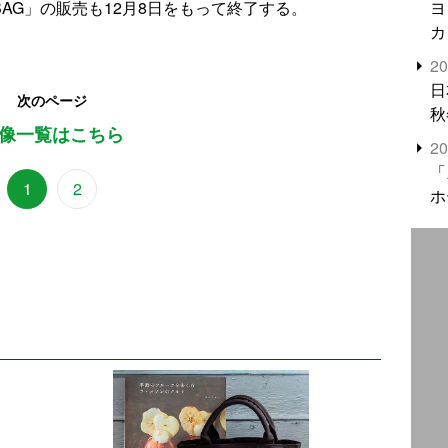
ヨ
BAG」の販売も12月8日をもって終了する。
カ
2
日
次のページ
秋
像一覧はこちら
2
「
1
2
ホ