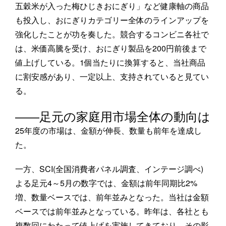
五穀米が入った梅ひじきおにぎり」など健康軸の商品
も投入し、おにぎりカテゴリー全体のラインアップを
強化したことが功を奏した。競合するコンビニ各社で
は、米価高騰を受け、おにぎり製品を200円前後まで
値上げしている。1個当たりに換算すると、当社商品
に割安感があり、一定以上、支持されていると見てい
る。
――足元の家庭用市場全体の動向は
25年度の市場は、金額が伸長、数量も前年を達成し
た。
一方、SCI(全国消費者パネル調査、インテージ調べ)
よる足元4～5月の数字では、金額は前年同期比2%
増、数量ベースでは、前年並みとなった。当社は金額
ベースでは前年並みとなっている。昨年は、各社とも
複数回にわたって値上げを実施してきており、その影