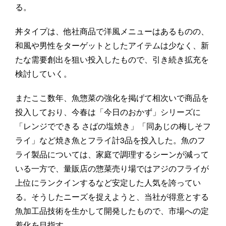
る。
丼タイプは、他社商品で洋風メニューはあるものの、
和風や男性をターゲットとしたアイテムは少なく、新
たな需要創出を狙い投入したもので、引き続き拡充を
検討していく。
またここ数年、魚惣菜の強化を掲げて相次いで商品を
投入しており、今春は「今日のおかず」シリーズに
「レンジでできる さばの塩焼き」「同あじの梅しそフ
ライ」など焼き魚とフライ計3品を投入した。魚のフ
ライ製品については、家庭で調理するシーンが減って
いる一方で、量販店の惣菜売り場ではアジのフライが
上位にランクインするなど安定した人気を誇ってい
る。そうしたニーズを捉えようと、当社が得意とする
魚加工品技術を生かして開発したもので、市場への定
着化を目指す。