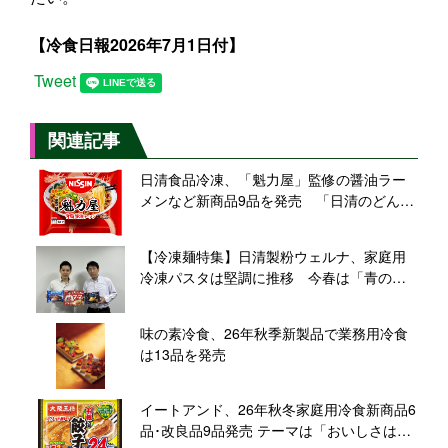
【冷食日報2026年7月1日付】
Tweet
関連記事
日清食品冷凍、「魁力屋」監修の醤油ラー
メンなど新商品9品を発売 「日清のどん兵
衛」大盛サイズのうどんも、有名店コラボ
や定番ブランドに注力
【冷凍麺特集】日清製粉ウェルナ、家庭用
冷凍パスタは堅調に推移 今春は「青の洞
窟」シリーズで新商品投入
味の素冷食、26年秋季新製品で業務用冷食
は13品を発売
イートアンド、26年秋冬家庭用冷食新商品6
品･改良品9品発売 テーマは「おいしさは素