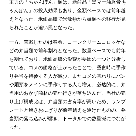
主力の「ちゃんぽん」類は、新商品「黒マー油豚骨 ち
ゃんぽん」の投入効果もあり、金額ベースでは前年越
えとなった。米価高騰で米飯類から麺類への移行が見
られたことが追い風となった。
一方、苦戦したのは春巻、コーンクリームコロッケな
どの弁当類で前年割れとなった。数量ベースでも前年
を割れており、米価高騰の影響が要因の一つと分析し
ている。コメの価格が上がったことで、昼食時に手作
り弁当を持参する人が減少、またコメの替わりにパン
や麺類をメインに手作りする人も増え、必然的に、弁
当用のおかず商材の売れ行きが落ち込んだ。当社の売
り上げ構成比は、弁当類の占有率が高いため、ワンプ
レートと焼きおにぎりが前年越えを遂げたものの、弁
当類の落ち込みが響き、トータルでの数量減につなが
った。