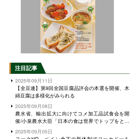
注目記事
2025年09月11日
【全豆連】第9回全国豆腐品評会の本選を開催、木
綿豆腐は多様化がみられる
2025年09月08日
農水省、輸出拡大に向けてコメ加工品試食会を開
催/小泉農水大臣「日本の食は世界でトップをとれ
る。米増産に向けて、米輸出需要の拡大を」
2025年09月05日
ヨークHD、ベイン傘下の新体制でヨーカドーを