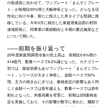
の急成長に合わせて、ワンプレート「まんぞくプレー
ト」が前期比50%増と大幅伸長となった。さらなる活
性化に向け今春、新たに投入した丼タイプも堅調に推
移している。今年3月に就任した家庭用食品部の村田
達哉部長に、同事業の業績動向と今期の重点施策など
について聞いた。
――前期を振り返って
25年度家庭用調理冷食の売上高は、前期比0.6%増の
414億円、数量ベースで6.2%減となった。カテゴリー
別では、販促効果もありワンプレート「まんぞくプレ
ート」シリーズが大きく伸長し、金額ベースで50%
増。主力の焼きおにぎりは、価格改定の影響もあり同
じく金額ベースでは前年越えも、数量ベースでは前年
割れとなった。米価高騰を背景に、前期は2回価格改
定を実施しており、その影響が数字に表れた。麺類で