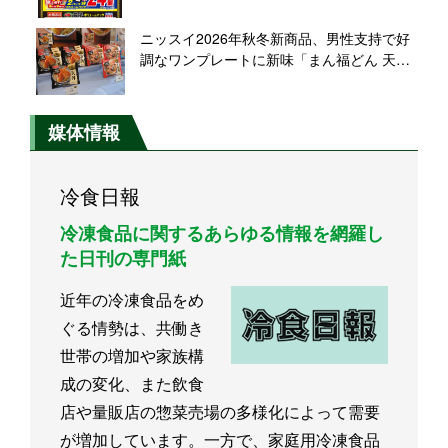
材から」、添加物に頼らない商品づくりを
再訴求
ニッスイ2026年秋冬新商品、男性支持で好
調なワンプレートに新味「まん福どん 天
丼」「同 中華丼」投入し、さらなる需要獲
得へ
媒体情報
冷食日報
冷凍食品に関するあらゆる情報を網羅し
た日刊の専門紙
近年の冷凍食品をめ
ぐる情勢は、共働き
世帯の増加や家族構
成の変化、また飲食
店や量販店の惣菜売場の多様化によって需要
が増加しています。一方で、家庭用冷凍食品