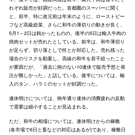
れぞれ販売が好調だった。首都圏のスーパーに聞く
と、前半、特に改元前は年末のように、ローストビー
フなど高級総菜、さらに和牛の薄切りの動きが良く、
5月1～2日は鈍かったものの、後半の5日は輸入牛肉の
焼肉セットが売れたとしている。前半は、和牛薄切り
が足らず、切り落としで何とか対応した。売れ残った
場合のリスクを勘案し、高値の和牛を若干絞ったこと
が要因だが、「過去に例のない10連休で販売予想と発
注が難しかった」と話している。後半については、輸
入のタン、ハラミのセットが好調だった。
連休明けについては、例年通り連休の消費疲れの反動
で需要は縮小することが見込まれる。
ただ、和牛の相場については、連休明けからの稼働
(各市場で6日と畜などの対応はあるが)であり、稼働日