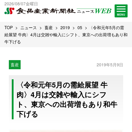
出版物一覧へ
2026/08/07金曜日
試読・購読申し込み
MENU
TOP
ニュース
畜産
2019
05
〈令和元年5月の需
給展望 牛肉〉4月は交雑や輸入にシフト、東京への出荷増もあり和
牛下げる
畜産
2019年5月9日
〈令和元年5月の需給展望 牛
肉〉4月は交雑や輸入にシフ
ト、東京への出荷増もあり和牛
下げる