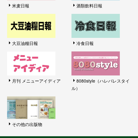
米麦日報
酒類飲料日報
大豆油糧日報
冷食日報
月刊 メニューアイディア
8080style（ハレバレスタイ
ル）
その他の出版物