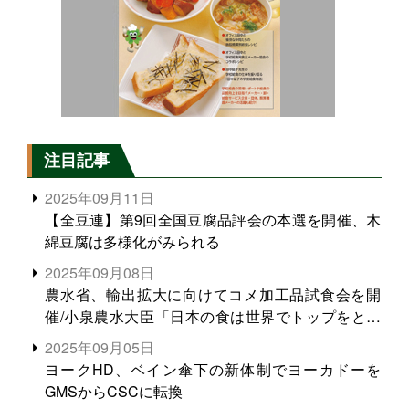
注目記事
2025年09月11日
【全豆連】第9回全国豆腐品評会の本選を開催、木
綿豆腐は多様化がみられる
2025年09月08日
農水省、輸出拡大に向けてコメ加工品試食会を開
催/小泉農水大臣「日本の食は世界でトップをとれ
る。米増産に向けて、米輸出需要の拡大を」
2025年09月05日
ヨークHD、ベイン傘下の新体制でヨーカドーを
GMSからCSCに転換