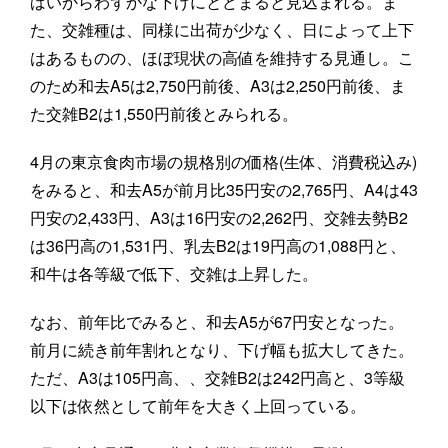
ばいからわずかな下げにとどまると見込まれる。ま
た、交雑種は、同様に出荷が少なく、日によって上下
はあるものの、ほぼ現状の高値を維持する見通し。こ
のため和去A5は2,750円前後、A3は2,250円前後、ま
た交雑B2は1,550円前後とみられる。
4月の東京食肉市場の規格別の価格(生体、消費税込み)
をみると、和去A5が前月比35円安の2,765円、A4は43
円安の2,433円、A3は16円安の2,262円、交雑去勢B2
は36円高の1,531円、乳去B2は19円高の1,088円と、
和牛は各等級で低下、交雑は上昇した。
なお、前年比でみると、和去A5が67円安となった。
前月に続き前年割れとなり、下げ幅も拡大してきた。
ただ、A3は105円高、、交雑B2は242円高と、3等級
以下は依然として前年を大きく上回っている。