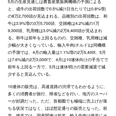
5月の生産見通しは農畜産業振興機構の予測による
と、成牛の出荷頭数で0.5%減(1日当たりでは0.8%増)
の8万2,700頭が見込まれる。品種別の出荷頭数は、和
牛は3.9%増の3万5,700頭、交雑種は4.2%減の1万
9,300頭、乳用種は3.0%減の2万6,400頭が見込まれ
る。和牛は前年を上回るものの、交雑種、乳用種は減
少幅が大きくなっている。輸入牛肉(チルド)は同機構
の予測では、4月の輸入量は1.1%増の2万5,400t、5月
は7.6%減の2万3,000tで、4月は10連休向けの手当てで
前年を上回る一方で、5月は連休明けの需要減退で減
少すると見込んでいる。
10連休の販売は、高速道路の渋滞でもわかるように、
多くの消費者が旅行、帰省などを行い、地方のスーパ
ーが好調だった。ただ、首都圏でも極端に売上げが落
ちる状況ではなく、ほぼ想定通りの販売となった。前
半、後半では、国産関連は前半、輸入牛肉は後半にそ