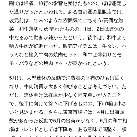
圏では帰省、旅行の影響を受けたものの、ほぼ想定し
た通りだったといわれる。ある首都圏の量販店では、
改元前は、年末のような雰囲気でごちそう(高価な総
菜、和牛薄切り)が売れたものの、1日、2日は連休の
中だるみで動きが鈍かったという。後半は、和牛より
輸入牛肉が好調だった。販売アイテムは、牛タン、ハ
ラミなど輸入牛肉の焼肉セット、和牛は薄切りとモ
モ・バラなどの焼肉セットが良かったという。
5月は、大型連休の反動で消費者の財布のひもは固く
なり、牛肉消費が大きく伸びることは考えづらい。た
だし、連休明けは在庫が少なく補充買いが入ること
で、後半に向けて徐々に下げるものの、下げ幅は小さ
いと見込まれる。さらに東京市場では、4月に出荷頭
数が多かった反動で5月の出荷が少なく、5月の和牛相
場はトレンドとしては下降も、ある意味で底堅く、横