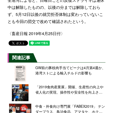
全港湾によると、日曜日ごとの反復ストライキは連休
中は解除したものの、以後の分までは解除しておら
ず、5月12日以後の就労拒否体制は変わっていないこ
とも今回の団交で改めて確認されたという。
〈畜産日報 2019年4月25日付〉
関連記事
GW前の豚枝肉手当てピークは4月第4週か、
港湾ストによる輸入チルドの影響も
「2019食肉産業展」開催、生産性の向上や
省人化の実現、操作性や安全性を向上させ
た機器を提案
中食・外食向け専門展「FABEX2019」 テン
ダープラス、鳥治食品、アマタケ、ホクビ