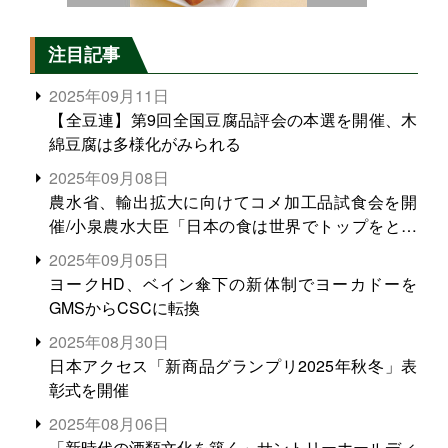
注目記事
2025年09月11日
【全豆連】第9回全国豆腐品評会の本選を開催、木
綿豆腐は多様化がみられる
2025年09月08日
農水省、輸出拡大に向けてコメ加工品試食会を開
催/小泉農水大臣「日本の食は世界でトップをとれ
る。米増産に向けて、米輸出需要の拡大を」
2025年09月05日
ヨークHD、ベイン傘下の新体制でヨーカドーを
GMSからCSCに転換
2025年08月30日
日本アクセス「新商品グランプリ2025年秋冬」表
彰式を開催
2025年08月06日
「新時代の酒類文化を築く」サントリーホールディ