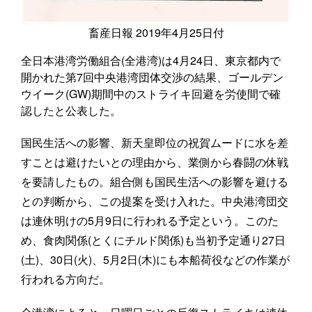
畜産日報 2019年4月25日付
全日本港湾労働組合(全港湾)は4月24日、東京都内で
開かれた第7回中央港湾団体交渉の結果、ゴールデン
ウイーク(GW)期間中のストライキ回避を労使間で確
認したと公表した。
国民生活への影響、新天皇即位の祝賀ムードに水を差
すことは避けたいとの理由から、業側から春闘の休戦
を要請したもの。組合側も国民生活への影響を避ける
との判断から、この提案を受け入れた。中央港湾団交
は連休明けの5月9日に行われる予定という。このた
め、食肉関係(とくにチルド関係)も当初予定通り27日
(土)、30日(火)、5月2日(木)にも本船荷役などの作業が
行われる方向だ。