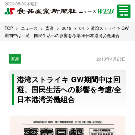
出版物一覧へ
2026/08/06木曜日
試読・購読申し込み
MENU
TOP
ニュース
畜産
2019
04
港湾ストライキ GW
期間中は回避、国民生活への影響を考慮/全日本港湾労働組合
畜産
2019年4月25日
港湾ストライキ GW期間中は回
避、国民生活への影響を考慮/全
日本港湾労働組合