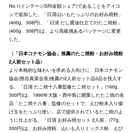
No.1(インテージSRI金額シェア)であることをアイコ
ンで追加した。「日清山いもたっぷりのお好み焼粉」
(400g、308円)、「日清 だし醤油仕立てのたこ焼粉」
(400g、308円)は、より高級感あるパッケージに変更
した。
〈「日本コナモン協会」推薦のたこ焼粉・お好み焼粉
2人前セット品〉
より本格的な味わいを求める人向けに、日本コナモン
協会(熊谷真菜会長)推薦の2人前セット品3品を投入す
る。「日清 たこ焼十八番監修たこ焼セット」(160g、
300円)は、1990年大阪・西中島に開業したたこ焼の名
店「たこ焼十八番」監修のセットで、えび粉末入り揚
げ玉をたっぷり使い、店で提供されているたこ焼のよ
うに仕上がる。「日清 お好み焼セット 2人前」(77g、
300円)は、お好み焼粉、山いも入りミックス粉、えび