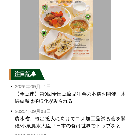
注目記事
2025年09月11日
【全豆連】第9回全国豆腐品評会の本選を開催、木
綿豆腐は多様化がみられる
2025年09月08日
農水省、輸出拡大に向けてコメ加工品試食会を開
催/小泉農水大臣「日本の食は世界でトップをとれ
る。米増産に向けて、米輸出需要の拡大を」