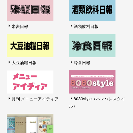
米麦日報
酒類飲料日報
大豆油糧日報
冷食日報
月刊 メニューアイディア
8080style（ハレバレスタイ
ル）