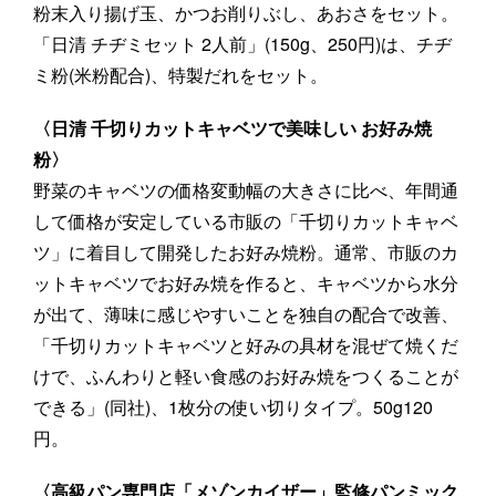
粉末入り揚げ玉、かつお削りぶし、あおさをセット。
「日清 チヂミセット 2人前」(150g、250円)は、チヂ
ミ粉(米粉配合)、特製だれをセット。
〈日清 千切りカットキャベツで美味しい お好み焼
粉〉
野菜のキャベツの価格変動幅の大きさに比べ、年間通
して価格が安定している市販の「千切りカットキャベ
ツ」に着目して開発したお好み焼粉。通常、市販のカ
ットキャベツでお好み焼を作ると、キャベツから水分
が出て、薄味に感じやすいことを独自の配合で改善、
「千切りカットキャベツと好みの具材を混ぜて焼くだ
けで、ふんわりと軽い食感のお好み焼をつくることが
できる」(同社)、1枚分の使い切りタイプ。50g120
円。
〈高級パン専門店「メゾンカイザー」監修パンミック