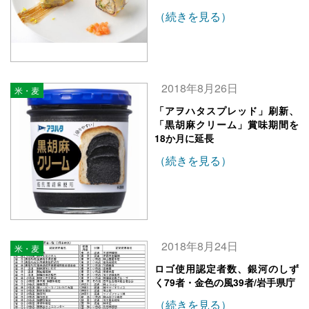
（続きを見る）
2018年8月26日
米・麦
「アヲハタスプレッド」刷新、
「黒胡麻クリーム」賞味期間を
18か月に延長
（続きを見る）
2018年8月24日
米・麦
ロゴ使用認定者数、銀河のしず
く79者・金色の風39者/岩手県庁
（続きを見る）