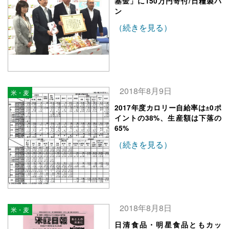
基金」に150万円寄付/日糧製パ
ン
（続きを見る）
2018年8月9日
米・麦
2017年度カロリー自給率は±0ポ
イントの38%、生産額は下落の
65%
（続きを見る）
2018年8月8日
米・麦
日清食品・明星食品ともカッ