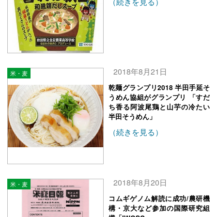
（続きを見る）
2018年8月21日
米・麦
乾麺グランプリ2018 半田手延そ
うめん協組がグランプリ 「すだ
ち香る阿波尾鶏と山芋の冷たい
半田そうめん」
（続きを見る）
2018年8月20日
米・麦
コムギゲノム解読に成功/農研機
構・京大など参加の国際研究組