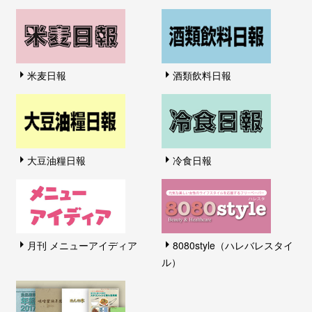
米麦日報
酒類飲料日報
大豆油糧日報
冷食日報
月刊 メニューアイディア
8080style（ハレバレスタイ
ル）