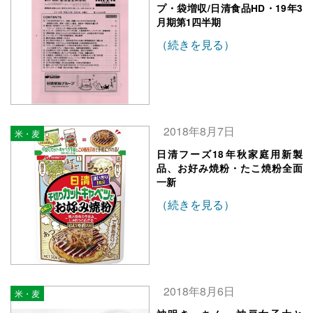
プ・袋増収/日清食品HD・19年3
月期第1四半期
（続きを見る）
2018年8月7日
米・麦
日清フーズ18年秋家庭用新製
品、お好み焼粉・たこ焼粉全面
一新
（続きを見る）
2018年8月6日
米・麦