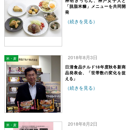
神明きっちん、神戸女子大と
「脱脂米糠」メニューを共同開
発
（続きを見る）
2018年8月3日
米・麦
日清食品チルド18年度秋冬新商
品発表会、「世帯数の変化を捉
える」
（続きを見る）
2018年8月2日
米・麦