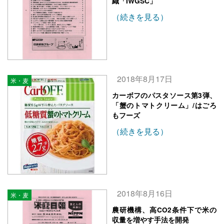
織「IWGSC」
（続きを見る）
2018年8月17日
米・麦
カーボフのパスタソース第3弾、
「蟹のトマトクリーム」/はごろ
もフーズ
（続きを見る）
2018年8月16日
米・麦
農研機構、高CO2条件下で米の
収量を増やす手法を開発