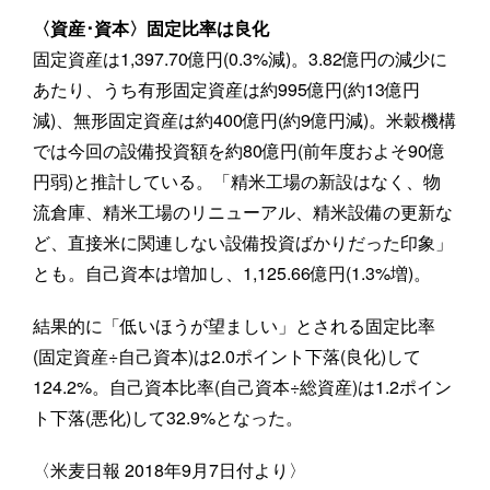
〈資産･資本〉固定比率は良化
固定資産は1,397.70億円(0.3%減)。3.82億円の減少に
あたり、うち有形固定資産は約995億円(約13億円
減)、無形固定資産は約400億円(約9億円減)。米穀機構
では今回の設備投資額を約80億円(前年度およそ90億
円弱)と推計している。「精米工場の新設はなく、物
流倉庫、精米工場のリニューアル、精米設備の更新な
ど、直接米に関連しない設備投資ばかりだった印象」
とも。自己資本は増加し、1,125.66億円(1.3%増)。
結果的に「低いほうが望ましい」とされる固定比率
(固定資産÷自己資本)は2.0ポイント下落(良化)して
124.2%。自己資本比率(自己資本÷総資産)は1.2ポイン
ト下落(悪化)して32.9%となった。
〈米麦日報 2018年9月7日付より〉