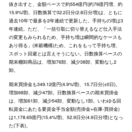
抜き出すと、金額ベースで約554億円(約76億円増、約
15.9%増)、日数換算で32.2日分(2.8日分増)は、ともに
過去10年で最多を2年連続で更新した。手持ちの増は3
年連続。ただ、「一括引取に切り替えるなど仕入手法
の変更もみられるため、手持ち増は瞬間的なケースも
あり得る」(米穀機構)ため、これをもって手持ち増、
スポット回避とは言えそうにない。日数換算ベースの
期末棚卸商品は、増加76卸、減少38卸、変動なし2
卸。
期末買掛金も349.12億円(4.9%増)、15.7日分(±0日)。
増加68卸、減少47卸。日数換算ベースの期末買掛金
は、増加61卸、減少54卸、変動なし1卸。いわゆる回
転資金にあたる要資金手当金額(売掛金+在庫-買掛金)
は1,178.65億円(15.4%増)、52.9日分(4.9日分増)となっ
た(下表)。