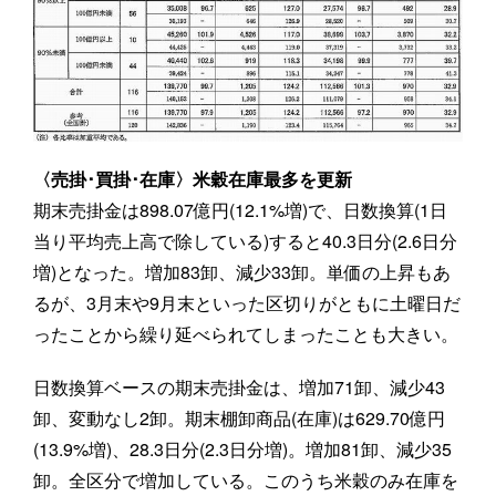
〈売掛･買掛･在庫〉米穀在庫最多を更新
期末売掛金は898.07億円(12.1%増)で、日数換算(1日
当り平均売上高で除している)すると40.3日分(2.6日分
増)となった。増加83卸、減少33卸。単価の上昇もあ
るが、3月末や9月末といった区切りがともに土曜日だ
ったことから繰り延べられてしまったことも大きい。
日数換算ベースの期末売掛金は、増加71卸、減少43
卸、変動なし2卸。期末棚卸商品(在庫)は629.70億円
(13.9%増)、28.3日分(2.3日分増)。増加81卸、減少35
卸。全区分で増加している。このうち米穀のみ在庫を