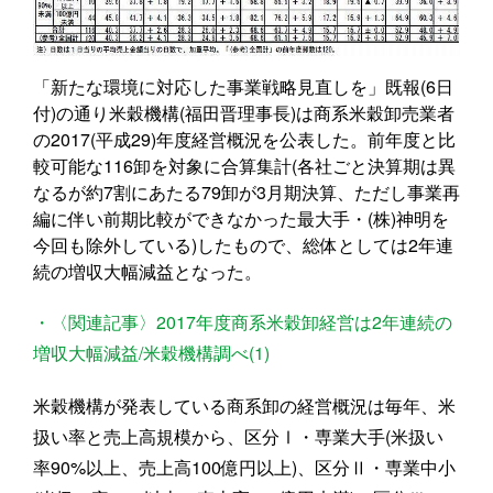
「新たな環境に対応した事業戦略見直しを」既報(6日
付)の通り米穀機構(福田晋理事長)は商系米穀卸売業者
の2017(平成29)年度経営概況を公表した。前年度と比
較可能な116卸を対象に合算集計(各社ごと決算期は異
なるが約7割にあたる79卸が3月期決算、ただし事業再
編に伴い前期比較ができなかった最大手・(株)神明を
今回も除外している)したもので、総体としては2年連
続の増収大幅減益となった。
・〈関連記事〉2017年度商系米穀卸経営は2年連続の
増収大幅減益/米穀機構調べ(1)
米穀機構が発表している商系卸の経営概況は毎年、米
扱い率と売上高規模から、区分Ⅰ・専業大手(米扱い
率90%以上、売上高100億円以上)、区分Ⅱ・専業中小