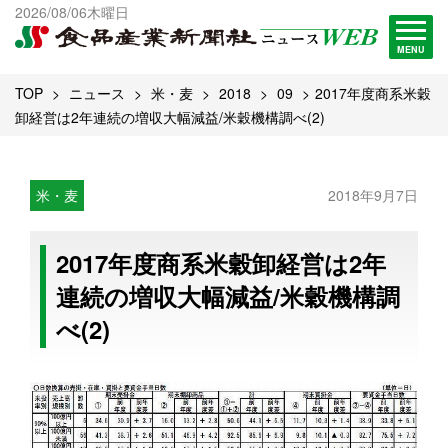
出版物一覧へ
2026/08/06木曜日
試読・購読申し込み
MENU
TOP
ニュース
米・麦
2018
09
2017年度商系米穀
卸経営は2年連続の増収大幅減益/米穀機構調べ(2)
米・麦
2018年9月7日
2017年度商系米穀卸経営は2年
連続の増収大幅減益/米穀機構調
べ(2)