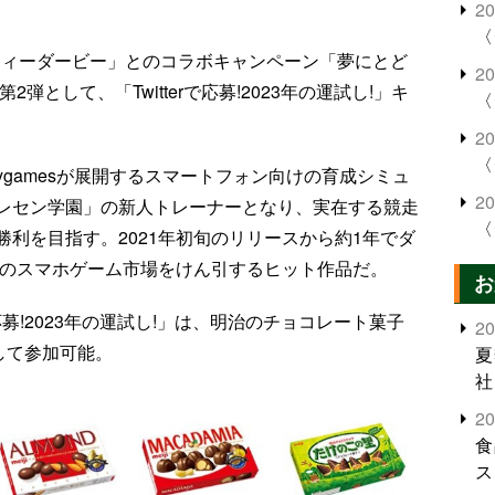
2
〈
ティーダービー」とのコラボキャンペーン「夢にとど
2
弾として、「Twitterで応募!2023年の運試し!」キ
〈
2
〈
ygamesが展開するスマートフォン向けの育成シミュ
2
レセン学園」の新人トレーナーとなり、実在する競走
〈
利を目指す。2021年初旬のリリースから約1年でダ
本のスマホゲーム市場をけん引するヒット作品だ。
お
で応募!2023年の運試し!」は、明治のチョコレート菓子
2
して参加可能。
夏
社
2
食
ス