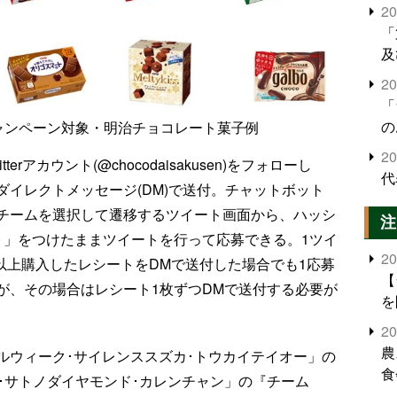
2
「
及
2
「
の
し!」キャンペーン対象・明治チョコレート菓子例
2
rアカウント(@chocodaisakusen)をフォローし
代
イレクトメッセージ(DM)で送付。チャットボット
チームを選択して遷移するツイート画面から、ハッシ
注
ト」をつけたままツイートを行って応募できる。1ツイ
2
円以上購入したレシートをDMで送付した場合でも1応募
【
が、その場合はレシート1枚ずつDMで送付する必要が
を
2
農
ルウィーク･サイレンススズカ･トウカイテイオー」の
食
ク･サトノダイヤモンド･カレンチャン」の『チーム
界