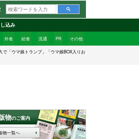
検
索
索
ワ
申し込み
ー
ド
外食
給食
流通
PR
その他
を
購入で「ウマ娘トランプ」「ウマ娘BOX入りお
入
力
版物
のご案内
版物一覧へ