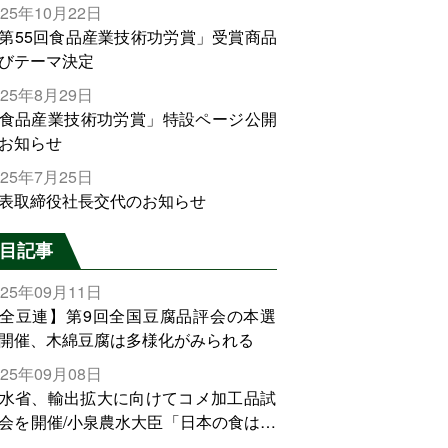
025年10月22日
第55回食品産業技術功労賞」受賞商品
びテーマ決定
025年8月29日
食品産業技術功労賞」特設ページ公開
お知らせ
025年7月25日
表取締役社長交代のお知らせ
目記事
025年09月11日
全豆連】第9回全国豆腐品評会の本選
開催、木綿豆腐は多様化がみられる
025年09月08日
水省、輸出拡大に向けてコメ加工品試
会を開催/小泉農水大臣「日本の食は世
でトップをとれる。米増産に向けて、