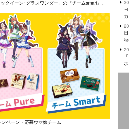
2
マックイーン･グラスワンダー」の『チームsmart』。
米
ヨ
カ
2
日
秋
2
「
ホ
!」キャンペーン・応募ウマ娘チーム