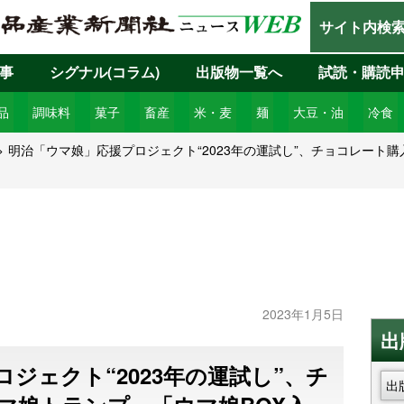
サイト内検
事
シグナル(コラム)
出版物一覧へ
試読・購読
品
調味料
菓子
畜産
米・麦
麺
大豆・油
冷食
明治「ウマ娘」応援プロジェクト“2023年の運試し”、チョコレート
2023年1月5日
出
ジェクト“2023年の運試し”、チ
出