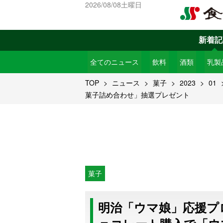
2026/08/08土曜日
新着記
全てのニュース
飲料
酒類
乳製
TOP
ニュース
菓子
2023
01
菓子詰め合わせ」抽選プレゼント
菓子
明治「ウマ娘」応援プロ