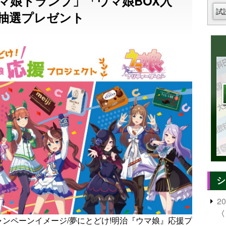
マ娘トランプ」「ウマ娘BOX入
試
抽選プレゼント
シ
2
〈
!」キャンペーンイメージ/夢にとどけ!明治『ウマ娘』応援プ