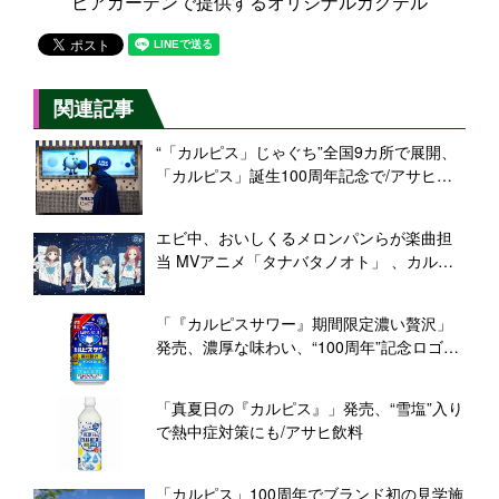
ビアガーデンで提供するオリジナルカクテル
関連記事
“「カルピス」じゃぐち”全国9カ所で展開、
「カルピス」誕生100周年記念で/アサヒ飲
料
エビ中、おいしくるメロンパンらが楽曲担
当 MVアニメ「タナバタノオト」 、カルピ
ス100周年に向け展開/アサヒ飲料
「『カルピスサワー』期間限定濃い贅沢」
発売、濃厚な味わい、“100周年”記念ロゴ入
り
「真夏日の『カルピス』」発売、“雪塩”入り
で熱中症対策にも/アサヒ飲料
「カルピス」100周年でブランド初の見学施