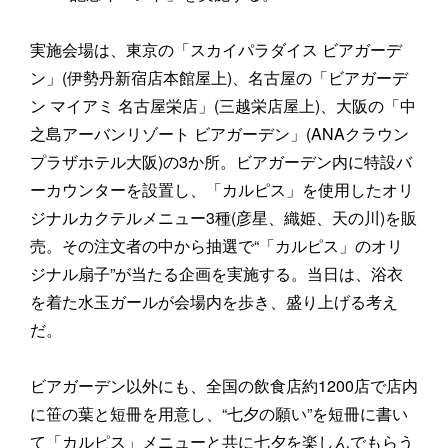
実施会場は、東京の「スカイパラダイス ビアガーデ
ン」(伊勢丹新宿店本館屋上)、名古屋の「ビアガーデ
ン マイアミ 名古屋栄店」(三越栄店屋上)、大阪の「中
之島アーバンリゾート ビアガーデン」(ANAクラウン
プラザホテル大阪)の3か所。ビアガーデン内に特設バ
ーカウンターを設置し、「カルピス」を使用したオリ
ジナルカクテルメニュー3種(彦星、織姫、天の川)を販
売。その注文者の中から抽選で“「カルピス」のオリ
ジナル扇子”が当たる企画を実施する。当日は、浴衣
を着た水玉ガールが会場内を歩き、盛り上げる考え
だ。
ビアガーデン以外にも、全国の飲食店約1200店で店内
に笹の葉と短冊を用意し、“七夕の願い”を短冊に書い
て「カルピス」メニューと共に七夕を楽しんでもらう