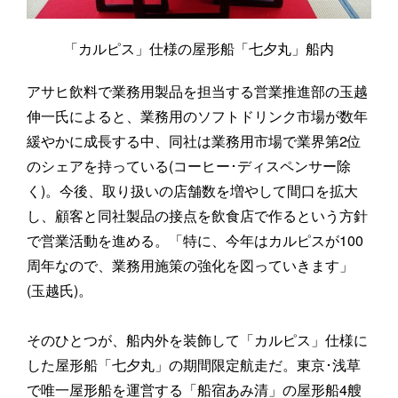
「カルピス」仕様の屋形船「七夕丸」船内
アサヒ飲料で業務用製品を担当する営業推進部の玉越
伸一氏によると、業務用のソフトドリンク市場が数年
緩やかに成長する中、同社は業務用市場で業界第2位
のシェアを持っている(コーヒー･ディスペンサー除
く)。今後、取り扱いの店舗数を増やして間口を拡大
し、顧客と同社製品の接点を飲食店で作るという方針
で営業活動を進める。「特に、今年はカルピスが100
周年なので、業務用施策の強化を図っていきます」
(玉越氏)。
そのひとつが、船内外を装飾して「カルピス」仕様に
した屋形船「七夕丸」の期間限定航走だ。東京･浅草
で唯一屋形船を運営する「船宿あみ清」の屋形船4艘