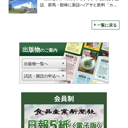
設、群馬・館林に新設へ/アサヒ飲料「カル
ピス」みらいのミュージアム
一覧に戻る
出版物
のご案内
出版物一覧へ
試読・購読の申込へ