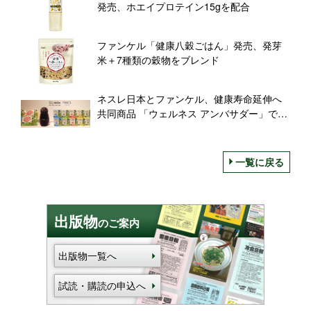
発売、ホエイプロテイン15gを配合
ファンケル「健康八穀ごはん」発売、発芽
米＋7種類の穀物をブレンド
ネスレ日本とファンケル、健康寿命延伸へ
共同商品 「ウェルネス アンバサダー」で展
開
一覧に戻る
出版物
のご案内
出版物一覧へ
試読・購読の申込へ