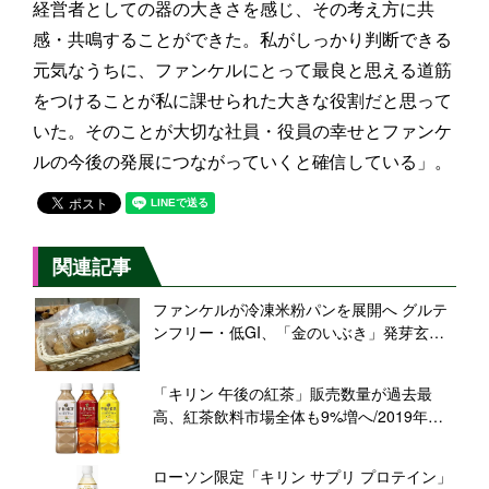
経営者としての器の大きさを感じ、その考え方に共
感・共鳴することができた。私がしっかり判断できる
元気なうちに、ファンケルにとって最良と思える道筋
をつけることが私に課せられた大きな役割だと思って
いた。そのことが大切な社員・役員の幸せとファンケ
ルの今後の発展につながっていくと確信している」。
関連記事
ファンケルが冷凍米粉パンを展開へ グルテ
ンフリー・低GI、「金のいぶき」発芽玄米
を使用
「キリン 午後の紅茶」販売数量が過去最
高、紅茶飲料市場全体も9%増へ/2019年上
半期
ローソン限定「キリン サプリ プロテイン」