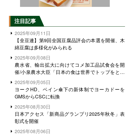
注目記事
2025年09月11日
【全豆連】第9回全国豆腐品評会の本選を開催、木
綿豆腐は多様化がみられる
2025年09月08日
農水省、輸出拡大に向けてコメ加工品試食会を開
催/小泉農水大臣「日本の食は世界でトップをとれ
る。米増産に向けて、米輸出需要の拡大を」
2025年09月05日
ヨークHD、ベイン傘下の新体制でヨーカドーを
GMSからCSCに転換
2025年08月30日
日本アクセス「新商品グランプリ2025年秋冬」表
彰式を開催
2025年08月06日