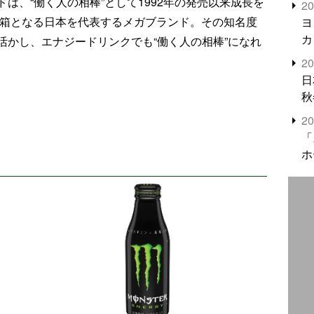
は、“働く人の相棒”として1992年の発売以来成長を
2
米
0万箱となる日本を代表するメガブランド。その知名度
ヨ
カ
活かし、エナジードリンクでも“働く人の相棒”になれ
2
日
秋
2
「
ホ