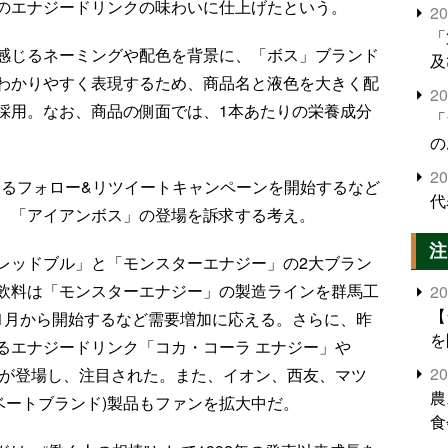
のエナジードリンクの味わいに仕上げたという。
2
「
感じるネーミングや配色を背景に、「ボス」ブランド
及
わかりやすく表現するため、商品名と液色を大きく配
2
採用。なお、商品の側面では、1本あたりの栄養成分
「
の
2
らえるフォロー&リツイートキャンペーンを開始するなど
代
、「アイアンボス」の登場を訴求する考え。
注
レッドブル」と「モンスターエナジー」の2大ブラン
飲料は「モンスターエナジー」の製造ラインを群馬工
2
【
1月から開始するなど需要増加に応える。さらに、昨
を
るエナジードリンク「コカ・コーラ エナジー」や
2
」が登場し、注目された。また、イオン、西友、マツ
農
ベートブランド)製品もファンを拡大中だ。
食
界