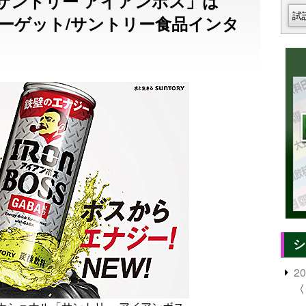
サントリー アイアンボス」は
試
ターゲット/サントリー食品インタ
シ
2
〈