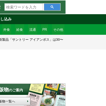
検
索
索
ワ
申し込み
ー
ド
外食
給食
流通
PR
その他
を
製品「サントリー アイアンボス」は30〜
入
力
版物
のご案内
版物一覧へ