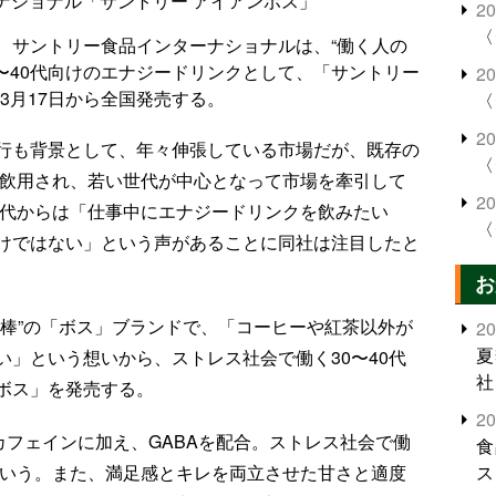
ナショナル「サントリー アイアンボス」
2
〈
、サントリー食品インターナショナルは、“働く人の
30〜40代向けのエナジードリンクとして、「サントリー
2
)を3月17日から全国発売する。
〈
2
行も背景として、年々伸張している市場だが、既存の
〈
に飲用され、若い世代が中心となって市場を牽引して
2
0代からは「仕事中にエナジードリンクを飲みたい
〈
けではない」という声があることに同社は注目したと
お
相棒”の「ボス」ブランドで、「コーヒーや紅茶以外が
2
夏
」という想いから、ストレス社会で働く30〜40代
社
ボス」を発売する。
2
カフェインに加え、GABAを配合。ストレス社会で働
食
という。また、満足感とキレを両立させた甘さと適度
ス