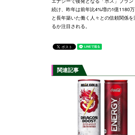
エナジーで後発となる「ボス」ブランド
続け、昨年は前年比4%増の1億118
と長年築いた働く人々との信頼関係を
るか注目される。
関連記事