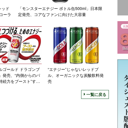
レッド
「モンスターエナジー ボトル缶500ml」日本限
コーラ
定発売、コアなファンに向けた大容量
ルゴールド ドラゴンブ
“エナジー”じゃないレッドブ
」発売、“内側からのパ
ル、オーガニックな炭酸飲料発
持続力をブースト”する
売
ードリンク/コカ・コー
テム
一覧に戻る