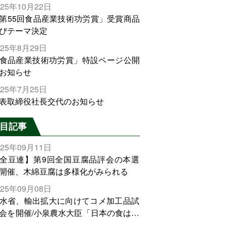
025年10月22日
第55回食品産業技術功労賞」受賞商品
びテーマ決定
025年8月29日
食品産業技術功労賞」特設ページ公開
お知らせ
025年7月25日
表取締役社長交代のお知らせ
目記事
025年09月11日
全豆連】第9回全国豆腐品評会の本選
開催、木綿豆腐は多様化がみられる
025年09月08日
水省、輸出拡大に向けてコメ加工品試
会を開催/小泉農水大臣「日本の食は世
でトップをとれる。米増産に向けて、