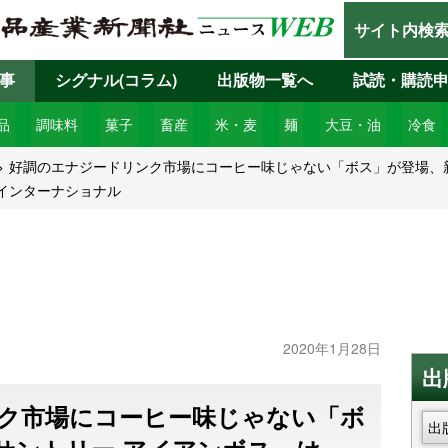
サイト内検
事
シグナル(コラム)
出版物一覧へ
試読・購読
品
調味料
菓子
畜産
米・麦
麺
大豆・油
冷食
好調のエナジードリンク市場にコーヒー味じゃない「ボス」が登場、新
品インターナショナル
2020年1月28日
出
ク市場にコーヒー味じゃない「ボ
出