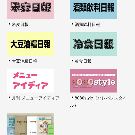
米麦日報
酒類飲料日報
大豆油糧日報
冷食日報
月刊 メニューアイディア
8080style（ハレバレスタイ
ル）