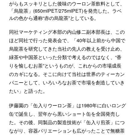
がらもスッキリとした後味のウーロン茶飲料として、
「烏龍茶」(650mlPET/275mlPET)を発売した。ラベ
ルの色から通称“赤の烏龍茶”としている。
同社マーケティング本部の内山修二副本部長は、この
ほど同社で行った発表会で、「40年以上前から中国で
烏龍茶を研究してきた当社の先人の教えを受け止め、
緑茶や中国茶といった分類で考えるのではなく、“香
りを愉しむお茶”というものが、これからの市場成長
のカギになる。そこに向けて当社は世界のティーカン
パニーとして、いろいろなお茶で市場を創造していき
たい」と語った。
伊藤園の「缶入りウーロン茶」は1980年に白いロング
缶で誕生し、翌年から黒いショート缶を全国発売し
た。その後、同製品の製造技術が「缶入り煎茶」につ
ながり、容器バリエーションも広がったことで無糖茶