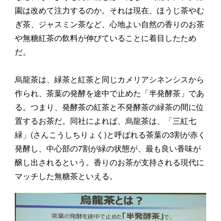
園は改めて注力するのか。それは現在、ほうじ茶やむ
ぎ茶、ジャスミン茶など、心地よい自然の香りのお茶
や無糖紅茶の飲料が伸びていることに着目したため
だ。
烏龍茶は、緑茶と紅茶と同じカメリアシネンシスから
作られ、茶葉の発酵を途中で止めた「半発酵茶」であ
る。つまり、発酵茶の紅茶と不発酵茶の緑茶の間に位
置するお茶だ。同社によれば、烏龍茶は、「三紅七
緑」(さんこうしちりょく)と呼ばれる茶葉の3割が赤く
発酵し、中心部の7割が緑の状態が、最も良い香味が
醸し出されるという。香りのお茶が支持される現代に
マッチした無糖茶といえる。