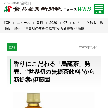
出版物一覧へ
2026/08/07金曜日
試読・購読申し込み
MENU
TOP
ニュース
飲料
2020
07
香りにこだわる「烏
龍茶」発売、“世界初の無糖茶飲料”から新提案/伊藤園
飲料
2020年7月6日
香りにこだわる「烏龍茶」発
売、“世界初の無糖茶飲料”から
新提案/伊藤園