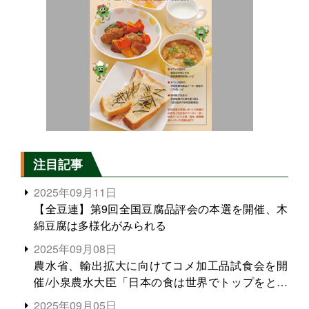
注目記事
2025年09月11日
【全豆連】第9回全国豆腐品評会の本選を開催、木
綿豆腐は多様化がみられる
2025年09月08日
農水省、輸出拡大に向けてコメ加工品試食会を開
催/小泉農水大臣「日本の食は世界でトップをとれ
る。米増産に向けて、米輸出需要の拡大を」
2025年09月05日