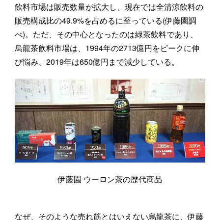
飲料市場は販売数量が拡大し、現在では全清涼飲料の
販売構成比の49.9%を占めるに至っている(伊藤園調
べ)。ただ、その中心となったのは緑茶飲料であり、
烏龍茶飲料市場は、1994年の2713億円をピークに伸
び悩み、2019年は650億円まで減少している。
伊藤園 ウーロン茶の歴代商品
なぜ、そのような売れ筋とはいえない烏龍茶に、伊藤