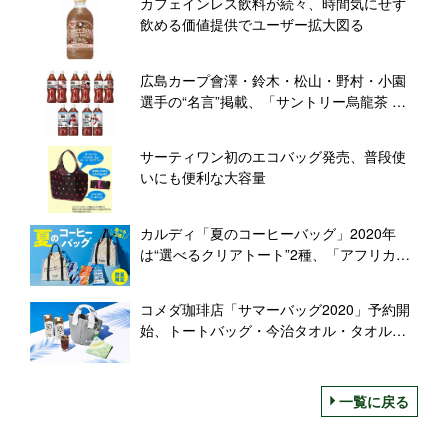
カフェインレス飲料が続々、時間気にせず
飲める価値提供でユーザー拡大図る
広島カープ會澤・鈴木・松山・野村・小園
選手の“名言”掲載、「サントリー烏龍茶 カ
ープ現役選手名言ボトル」2020年第1弾発売
サーティワン初のエコバッグ発売、普段使
いにも便利な大容量
カルディ「夏のコーヒーバッグ」2020年
は“選べるクリアトート”2種、「アフリカン
ブレンド」「ブラジル スイートエスプレッ
ソ」「アイスブレンド」入り
コメダ珈琲店「サマーバッグ2020」予約開
始、トートバッグ・今治タオル・タオルホ
ルダーが入った夏にうれしい数量限定セッ
ト、コーヒーチケット付き
一覧に戻る