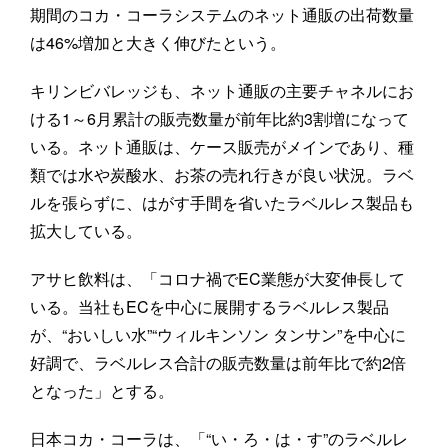
期間のコカ・コーラシステムのネット通販の出荷数量
は46%増加と大きく伸びたという。
キリンビバレッジも、ネット通販の主要チャネルにお
ける1～6月累計の販売数量が前年比約3割増になって
いる。ネット通販は、ケース販売がメインであり、種
類では水や炭酸水、お茶の売れ行きが良い状況。ラベ
ルを張らずに、はがす手間を省いたラベルレス製品も
拡大している。
アサヒ飲料は、「コロナ禍でEC業態が大変伸長して
いる。当社もECを中心に展開するラベルレス製品
が、“おいしい水”“ウィルキンソン タンサン”を中心に
好調で、ラベルレス合計の販売数量は前年比で約2倍
となった」とする。
日本コカ・コーラは、「“い・ろ・は・す”のラベルレ