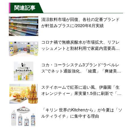
関連記事
清涼飲料市場が回復、各社の定番ブランド
が軒並みプラスに/2020年6月実績
コロナ禍で無糖炭酸水が市場拡大、リフレ
ッシュメントと割材利用で家庭内需要高ま
る
コカ・コーラシステム3ブランド“ラベルレ
ス”でネット通販強化、「綾鷹」「爽健美
茶」「ザ・タンサン」
ステイホームで紅茶に追い風、伊藤園「生
オレンジティー」果実量1.5倍に刷新で「生
だからおいしい」独自ポジション構築へ
「キリン 世界のKitchenから」が今夏は「ソ
ルティライチ」に集中する理由