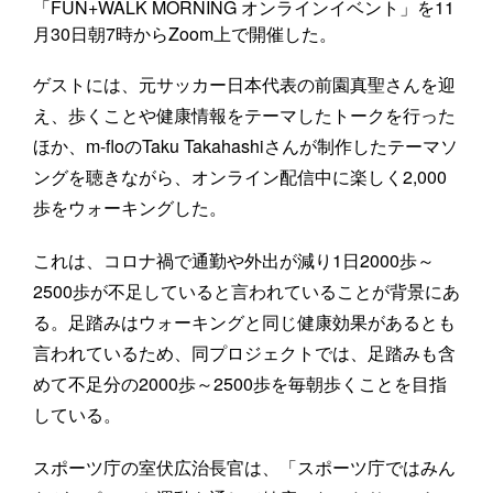
「FUN+WALK MORNING オンラインイベント」を11
月30日朝7時からZoom上で開催した。
ゲストには、元サッカー日本代表の前園真聖さんを迎
え、歩くことや健康情報をテーマしたトークを行った
ほか、m-floのTaku Takahashiさんが制作したテーマソ
ングを聴きながら、オンライン配信中に楽しく2,000
歩をウォーキングした。
これは、コロナ禍で通勤や外出が減り1日2000歩～
2500歩が不足していると言われていることが背景にあ
る。足踏みはウォーキングと同じ健康効果があるとも
言われているため、同プロジェクトでは、足踏みも含
めて不足分の2000歩～2500歩を毎朝歩くことを目指
している。
スポーツ庁の室伏広治長官は、「スポーツ庁ではみん