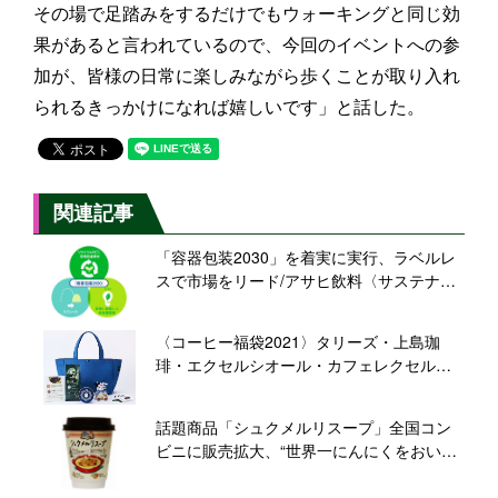
その場で足踏みをするだけでもウォーキングと同じ効
果があると言われているので、今回のイベントへの参
加が、皆様の日常に楽しみながら歩くことが取り入れ
られるきっかけになれば嬉しいです」と話した。
関連記事
「容器包装2030」を着実に実行、ラベルレ
スで市場をリード/アサヒ飲料〈サステナビ
リティの取り組み〉
〈コーヒー福袋2021〉タリーズ・上島珈
琲・エクセルシオール・カフェレクセル、
予約受付を一斉スタート、12月1日から
話題商品「シュクメルリスープ」全国コン
ビニに販売拡大、“世界一にんにくをおいし
く食べる”ジョージア料理を手軽に/永谷園
「世界のスープ図鑑」第1弾