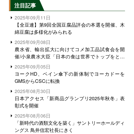
注目記事
2025年09月11日
【全豆連】第9回全国豆腐品評会の本選を開催、木
綿豆腐は多様化がみられる
2025年09月08日
農水省、輸出拡大に向けてコメ加工品試食会を開
催/小泉農水大臣「日本の食は世界でトップをとれ
る。米増産に向けて、米輸出需要の拡大を」
2025年09月05日
ヨークHD、ベイン傘下の新体制でヨーカドーを
GMSからCSCに転換
2025年08月30日
日本アクセス「新商品グランプリ2025年秋冬」表
彰式を開催
2025年08月06日
「新時代の酒類文化を築く」サントリーホールディ
ングス 鳥井信宏社長にきく