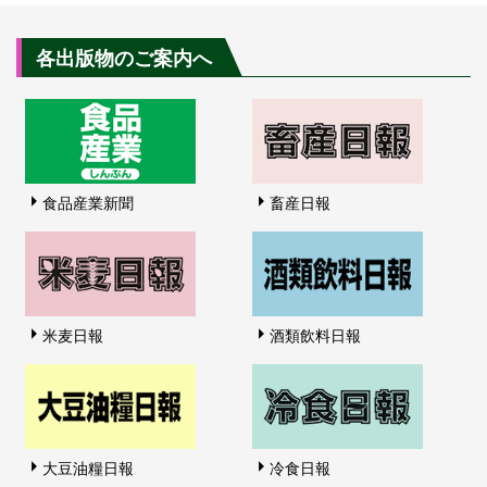
各出版物のご案内へ
食品産業新聞
畜産日報
米麦日報
酒類飲料日報
大豆油糧日報
冷食日報