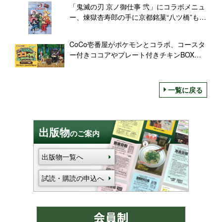
「鬼滅の刃 京ノ御仕事 弐」にコラボメニュ
ー、煉獄杏寿郎の手に京都銘菓“八ツ橋”も/
東映太秦映画村×京都鉄道博物館×嵐電
CoCo壱番屋がポケモンとコラボ、コースタ
ー付きココアやプレート付きチキンBOX、
ミニリーフプレートのプレゼントなど展開/
みんなでココイチキャンペーン
一覧に戻る
出版物
のご案内
出版物一覧へ
試読・購読の申込へ