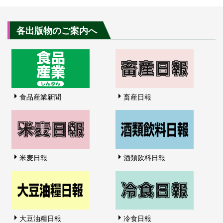
各出版物のご案内へ
食品産業新聞
畜産日報
米麦日報
酒類飲料日報
大豆油糧日報
冷食日報