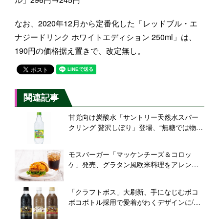
なお、2020年12月から定番化した「レッドブル・エ
ナジードリンク ホワイトエディション 250ml」は、
190円の価格据え置きで、改定無し。
関連記事
甘党向け炭酸水「サントリー天然水スパー
クリング 贅沢しぼり」登場、“無糖では物足
りない”ニーズに対応、成長続く炭酸水市場
に新風か
モスバーガー「マッケンチーズ＆コロッ
ケ」発売、グラタン風欧米料理をアレン
ジ、「ネーブルコーラ」も同時発売
「クラフトボス」大刷新、手になじむボコ
ボコボトル採用で愛着がわくデザインに/サ
ントリー食品インターナショナル