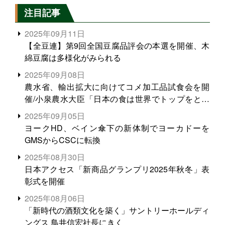
注目記事
2025年09月11日
【全豆連】第9回全国豆腐品評会の本選を開催、木
綿豆腐は多様化がみられる
2025年09月08日
農水省、輸出拡大に向けてコメ加工品試食会を開
催/小泉農水大臣「日本の食は世界でトップをとれ
る。米増産に向けて、米輸出需要の拡大を」
2025年09月05日
ヨークHD、ベイン傘下の新体制でヨーカドーを
GMSからCSCに転換
2025年08月30日
日本アクセス「新商品グランプリ2025年秋冬」表
彰式を開催
2025年08月06日
「新時代の酒類文化を築く」サントリーホールディ
ングス 鳥井信宏社長にきく