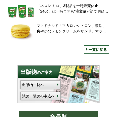
「ネスレ ミロ」3製品を一時販売休止、
「240g」は一時再開も“注文量7倍”で供給追
い付かず/ネスレ日本
マクドナルド「マカロンシトロン」復活、
爽やかなレモンクリームをサンド、マック
カフェ限定販売
一覧に戻る
出版物
のご案内
出版物一覧へ
試読・購読の申込へ