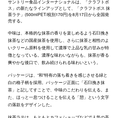
サントリー食品インターナショナルは、「クラフトボ
ス」の新たなラインアップとして、「クラフトボス 抹
茶ラテ」(500mlPET/税別170円)を8月17日から全国発
売する。
中味は、本格的な抹茶の香りを楽しめるよう石臼挽き
抹茶などの国産抹茶を使用し、さらに抹茶と相性のよ
いクリーム原料を使用して濃厚で上品な乳の甘みが特
徴となっている。濃厚な味わいながらも、抹茶が香る
爽やかな後口で、飲み続けられる味わいという。
パッケージは、“和”特有の落ち着きを感じさせる緑と
白の格子柄を採用。パッケージ正面に「石臼挽き抹
茶」と記してすことで、中味のこだわりを伝える。ま
た、ほっと一息つけることを伝える「憩」という文字
の落款をデザインした。
抹茶ラテは、もともとカフェショップなどで人気の高