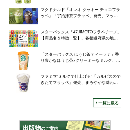
マクドナルド「オレオ クッキー チョコフラ
ッペ」「宇治抹茶フラッペ」発売、マック
カフェ4年ぶりの新レギュラー
スターバックス「47JIMOTOフラペチーノ」
【商品名＆特徴一覧】、各都道府県の地元
限定フラペチーノ47種類、スタバ公式サイ
トに情報公開
「スターバックス ほうじ茶ティーラテ」香
り豊かなほうじ茶×クリーミーなミルク、コ
ンビニ限定発売
ファミマ“ミルクで仕上げる”「カルピスので
きたてフラッペ」発売、まろやかな味わい×
シャリっと食感/ファミリーマート
一覧に戻る
出版物
のご案内