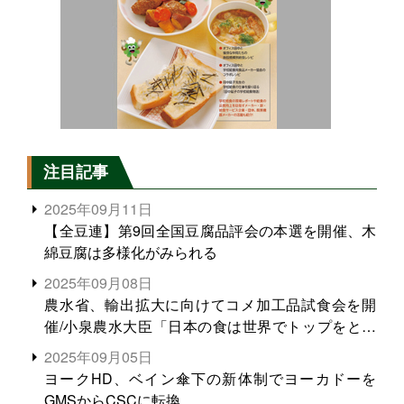
注目記事
2025年09月11日
【全豆連】第9回全国豆腐品評会の本選を開催、木
綿豆腐は多様化がみられる
2025年09月08日
農水省、輸出拡大に向けてコメ加工品試食会を開
催/小泉農水大臣「日本の食は世界でトップをとれ
る。米増産に向けて、米輸出需要の拡大を」
2025年09月05日
ヨークHD、ベイン傘下の新体制でヨーカドーを
GMSからCSCに転換