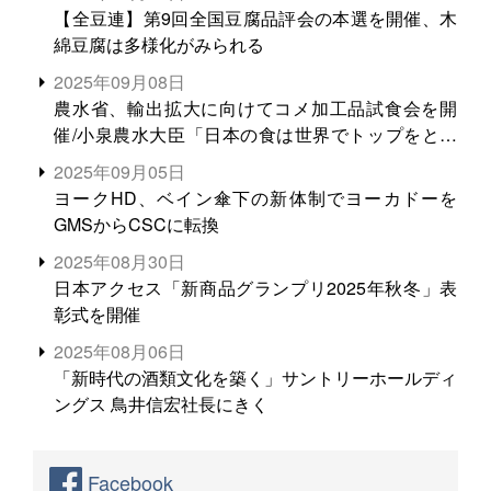
【全豆連】第9回全国豆腐品評会の本選を開催、木
綿豆腐は多様化がみられる
2025年09月08日
農水省、輸出拡大に向けてコメ加工品試食会を開
催/小泉農水大臣「日本の食は世界でトップをとれ
る。米増産に向けて、米輸出需要の拡大を」
2025年09月05日
ヨークHD、ベイン傘下の新体制でヨーカドーを
GMSからCSCに転換
2025年08月30日
日本アクセス「新商品グランプリ2025年秋冬」表
彰式を開催
2025年08月06日
「新時代の酒類文化を築く」サントリーホールディ
ングス 鳥井信宏社長にきく
Facebook