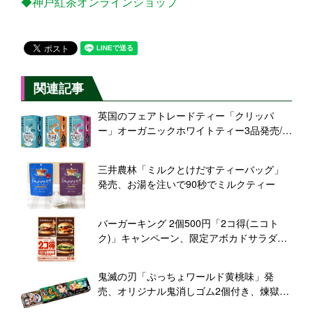
◆神戸紅茶オンラインショップ
関連記事
英国のフェアトレードティー「クリッパ
ー」オーガニックホワイトティー3品発売/鈴
商
三井農林「ミルクとけだすティーバッグ」
発売、お湯を注いで90秒でミルクティー
バーガーキング 2個500円「2コ得(ニコト
ク)」キャンペーン、限定アボカドサラダバ
ーガーやテリヤキワッパーJr. ワッパーチー
ズJr.対象
鬼滅の刃「ぷっちょワールド黄桃味」発
売、オリジナル鬼消しゴム2個付き、煉獄杏
寿郎・竈門炭治郎など全20種類/UHA味覚糖