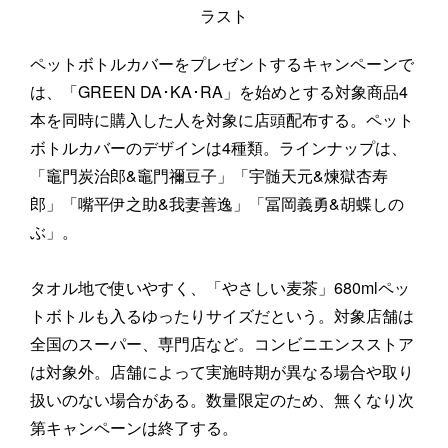
ラスト
ペットボトルカバーをプレゼントするキャンペーンで
は、「GREEN DA･KA･RA」を始めとする対象商品4
本を同時に購入した人を対象に店頭配布する。ペット
ボトルカバーのデザインは4種類。ラインナップは、
「竈門炭治郎&竈門禰豆子」「宇髄天元&煉獄杏寿
郎」「嘴平伊之助&我妻善逸」「冨岡義勇&胡蝶しの
ぶ」。
タオル地で使いやすく、「やさしい麦茶」680mlペッ
トボトルも入るゆったりサイズだという。対象店舗は
全国のスーパー、専門店など。コンビニエンスストア
は対象外。店舗によって実施時期が異なる場合や取り
扱いのない場合がある。数量限定のため、無くなり次
第キャンペーンは終了する。