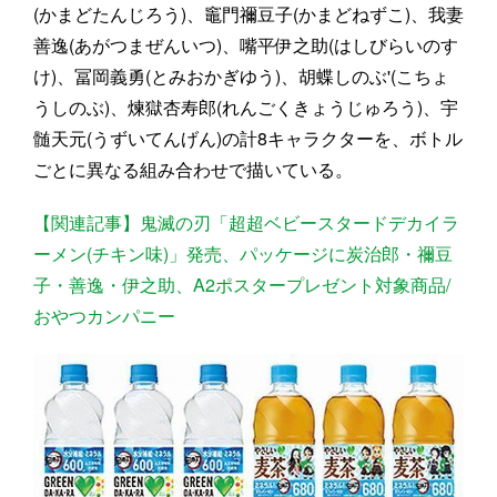
(かまどたんじろう)、竈門禰豆子(かまどねずこ)、我妻
善逸(あがつまぜんいつ)、嘴平伊之助(はしびらいのす
け)、冨岡義勇(とみおかぎゆう)、胡蝶しのぶ'(こちょ
うしのぶ)、煉獄杏寿郎(れんごくきょうじゅろう)、宇
髄天元(うずいてんげん)の計8キャラクターを、ボトル
ごとに異なる組み合わせで描いている。
【関連記事】鬼滅の刃「超超ベビースタードデカイラ
ーメン(チキン味)」発売、パッケージに炭治郎・禰豆
子・善逸・伊之助、A2ポスタープレゼント対象商品/
おやつカンパニー