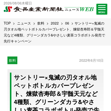
出版物一覧へ
2026/08/06木曜日
試読・購読申し込み
MENU
TOP
ニュース
飲料
2022
06
サントリー×鬼滅の
刃タオル地ペットボトルカバープレゼント、煉獄杏寿郎＆宇髄天
元など4種類、グリーンダカラ&やさしい麦茶コラボボトル発売で
先行キャンペーン
飲料
2022年6月10日
サントリー×鬼滅の刃タオル地
ペットボトルカバープレゼン
ト、煉獄杏寿郎＆宇髄天元など
4種類、グリーンダカラ&やさ
しい麦茶コラボボトル発売で先