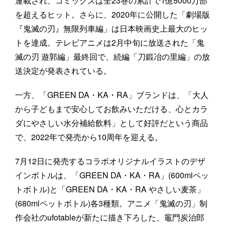
連載され、コミックスは全23巻の累計で1億5000万部
を超えるヒット。さらに、2020年に公開した「劇場版
『鬼滅の刃』無限列車編」は日本映画史上最大のヒッ
トを達成。テレビアニメは2月中旬に放送された「鬼
滅の刃 遊郭編」最終回で、続編「刀鍛冶の里編」の放
送決定が発表されている。
一方、「GREEN DA・KA・RA」ブランドは、「大人
から子どもまで安心してお飲みいただける、心とカラ
ダにやさしい水分補給飲料」として好評だという商品
で、2022年で発売から10周年を迎える。
7月12日に発売するコラボオリジナルイラストのデザ
インボトルは、「GREEN DA・KA・RA」(600mlペッ
トボトル)と「GREEN DA・KA・RA やさしい麦茶」
(680mlペットボトル)各3種類。アニメ「鬼滅の刃」制
作会社のufotableが新たに描き下ろした、竈門炭治郎