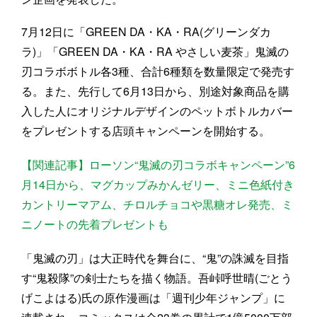
7月12日に「GREEN DA・KA・RA(グリーンダカ
ラ)」「GREEN DA・KA・RA やさしい麦茶」鬼滅の
刃コラボボトル各3種、合計6種類を数量限定で発売す
る。また、先行して6月13日から、別途対象商品を購
入した人にオリジナルデザインのペットボトルカバー
をプレゼントする店頭キャンペーンを開始する。
【関連記事】ローソン“鬼滅の刃コラボキャンペーン”6
月14日から、マグカップみかんゼリー、ミニ色紙付き
カントリーマアム、チロルチョコや黒糖オレ発売、ミ
ニノートの先着プレゼントも
「鬼滅の刃」は大正時代を舞台に、“鬼”の誅滅を目指
す“鬼殺隊”の剣士たちを描く物語。吾峠呼世晴(ごとう
げこよはる)氏の原作漫画は「週刊少年ジャンプ」に