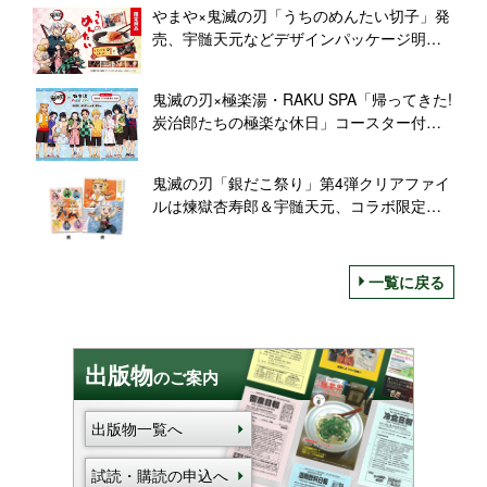
レゼント対象商品/おやつカンパニー
やまや×鬼滅の刃「うちのめんたい切子」発
売、宇髄天元などデザインパッケージ明太
子、オリジナルステッカー全5種類
鬼滅の刃×極楽湯・RAKU SPA「帰ってきた!
炭治郎たちの極楽な休日」コースター付き
コラボメニューは「ド派手な桶花火ちらし
寿司」など、限定グッズやコラボ風呂、フ
鬼滅の刃「銀だこ祭り」第4弾クリアファイ
ォトスポットや館内放送も
ルは煉獄杏寿郎＆宇髄天元、コラボ限定だ
んらんパック購入で
一覧に戻る
出版物
のご案内
出版物一覧へ
試読・購読の申込へ