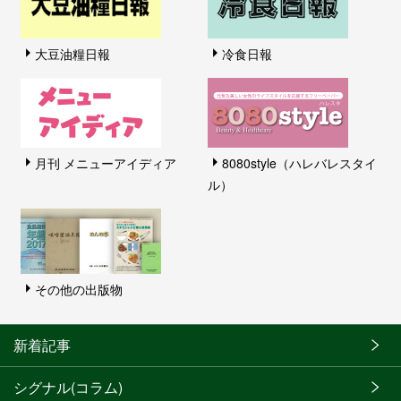
大豆油糧日報
冷食日報
月刊 メニューアイディア
8080style（ハレバレスタイ
ル）
その他の出版物
新着記事
シグナル(コラム)