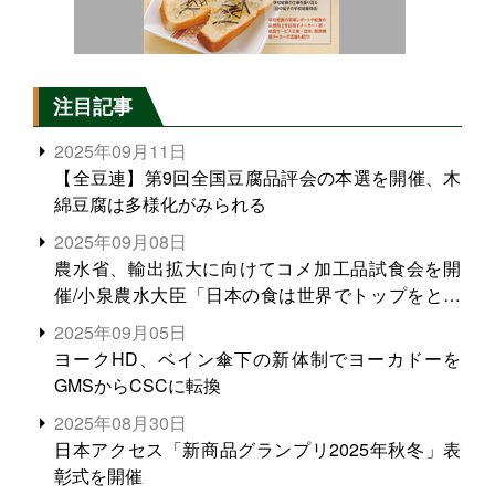
注目記事
2025年09月11日
【全豆連】第9回全国豆腐品評会の本選を開催、木
綿豆腐は多様化がみられる
2025年09月08日
農水省、輸出拡大に向けてコメ加工品試食会を開
催/小泉農水大臣「日本の食は世界でトップをとれ
る。米増産に向けて、米輸出需要の拡大を」
2025年09月05日
ヨークHD、ベイン傘下の新体制でヨーカドーを
GMSからCSCに転換
2025年08月30日
日本アクセス「新商品グランプリ2025年秋冬」表
彰式を開催