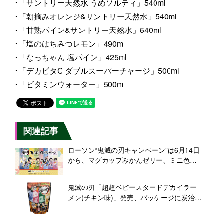
･「サントリー天然水 うめソルティ」540ml
･「朝摘みオレンジ&サントリー天然水」540ml
･「甘熟パイン&サントリー天然水」540ml
･「塩のはちみつレモン」490ml
･「なっちゃん 塩パイン」425ml
･「デカビタC ダブルスーパーチャージ」500ml
･「ビタミンウォーター」500ml
関連記事
ローソン“鬼滅の刃キャンペーン”は6月14日
から、マグカップみかんゼリー、ミニ色紙
付きカントリーマアム、チロルチョコや黒
糖オレ発売、ミニノートの先着プレゼント
鬼滅の刃「超超ベビースタードデカイラー
も
メン(チキン味)」発売、パッケージに炭治
郎・禰豆子・善逸・伊之助、A2ポスタープ