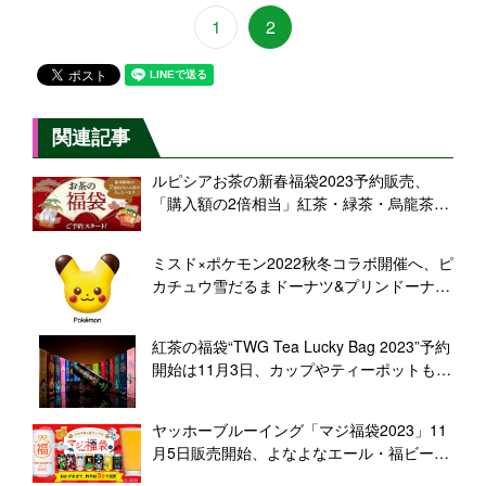
1
2
関連記事
ルピシアお茶の新春福袋2023予約販売、
「購入額の2倍相当」紅茶・緑茶・烏龍茶、
うさぎ柄グラスなど限定品付きセットも
ミスド×ポケモン2022秋冬コラボ開催へ、ピ
カチュウ雪だるまドーナツ&プリンドーナツ
新発売、ポケモン福袋2023も
紅茶の福袋“TWG Tea Lucky Bag 2023”予約
開始は11月3日、カップやティーポットもセ
ットに、オンライン限定販売/東急グルメフ
ロント
ヤッホーブルーイング「マジ福袋2023」11
月5日販売開始、よなよなエール・福ビール
2023・水曜日のネコ・インドの青鬼・僕ビ