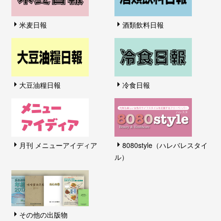
米麦日報
酒類飲料日報
大豆油糧日報
冷食日報
月刊 メニューアイディア
8080style（ハレバレスタイ
ル）
その他の出版物