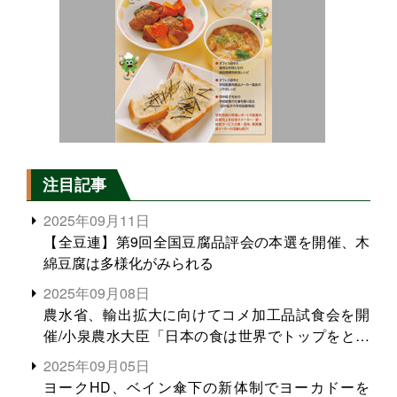
注目記事
2025年09月11日
【全豆連】第9回全国豆腐品評会の本選を開催、木
綿豆腐は多様化がみられる
2025年09月08日
農水省、輸出拡大に向けてコメ加工品試食会を開
催/小泉農水大臣「日本の食は世界でトップをとれ
る。米増産に向けて、米輸出需要の拡大を」
2025年09月05日
ヨークHD、ベイン傘下の新体制でヨーカドーを