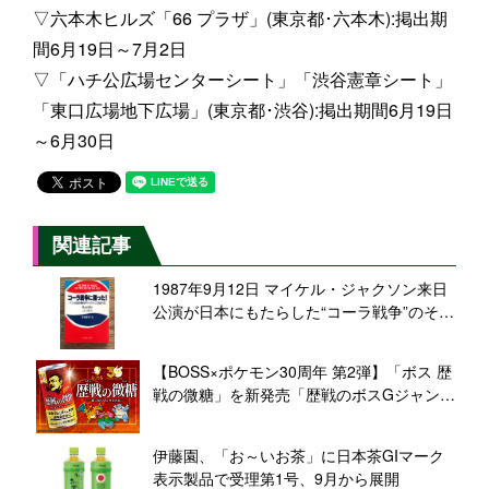
▽六本木ヒルズ「66 プラザ」(東京都･六本木):掲出期
間6月19日～7月2日
▽「ハチ公広場センターシート」「渋谷憲章シート」
「東口広場地下広場」(東京都･渋谷):掲出期間6月19日
～6月30日
関連記事
1987年9月12日 マイケル・ジャクソン来日
公演が日本にもたらした“コーラ戦争”のその
後【食品産業あの日あの時】
【BOSS×ポケモン30周年 第2弾】「ボス 歴
戦の微糖」を新発売「歴戦のボスGジャン」
などが当たるキャンペーンも
伊藤園、「お～いお茶」に日本茶GIマーク
表示製品で受理第1号、9月から展開