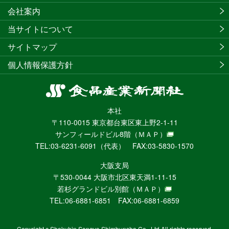
会社案内
当サイトについて
サイトマップ
個人情報保護方針
食
品
本社
産
〒110-0015 東京都台東区東上野2-1-11
業
サンフィールドビル8階
（ＭＡＰ）
新
TEL:03-6231-6091（代表） FAX:03-5830-1570
聞
社
大阪支局
ニ
〒530-0044 大阪市北区東天満1-11-15
ュ
若杉グランドビル別館
（ＭＡＰ）
ー
TEL:06-6881-6851 FAX:06-6881-6859
ス
WEB
Copyright c Shokuhin Sangyo Shimbunsha Co., Ltd All rights reserved.