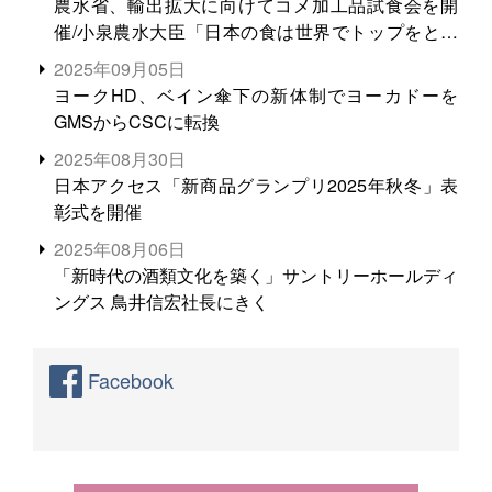
農水省、輸出拡大に向けてコメ加工品試食会を開
催/小泉農水大臣「日本の食は世界でトップをとれ
る。米増産に向けて、米輸出需要の拡大を」
2025年09月05日
ヨークHD、ベイン傘下の新体制でヨーカドーを
GMSからCSCに転換
2025年08月30日
日本アクセス「新商品グランプリ2025年秋冬」表
彰式を開催
2025年08月06日
「新時代の酒類文化を築く」サントリーホールディ
ングス 鳥井信宏社長にきく
Facebook