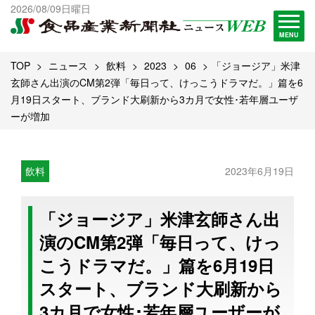
出版物一覧へ
2026/08/09日曜日
試読・購読申し込み
MENU
TOP
ニュース
飲料
2023
06
「ジョージア」米津
玄師さん出演のCM第2弾「毎日って、けっこうドラマだ。」篇を6
月19日スタート、ブランド大刷新から3カ月で女性･若年層ユーザ
ーが増加
飲料
2023年6月19日
「ジョージア」米津玄師さん出
演のCM第2弾「毎日って、けっ
こうドラマだ。」篇を6月19日
スタート、ブランド大刷新から
3カ月で女性･若年層ユーザーが