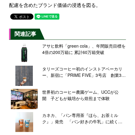
配慮を含めたブランド価値の浸透を図る。
関連記事
アサヒ飲料「green cola」、年間販売目標を
4倍の200万箱に 累計60万箱突破
タリーズコーヒー初のインストアベーカリ
ー、新宿に「PRIME FIVE」3号店 創業30
周年の旗艦店にむけ新たな挑戦
世界初のコーヒー農園ゲーム、UCCが公
開 子どもが栽培から焙煎まで体験
カネカ、「パン専用茶『ほら、お茶ミル
ク』」発売 「パン好きの牛乳」に続く新
シリーズ