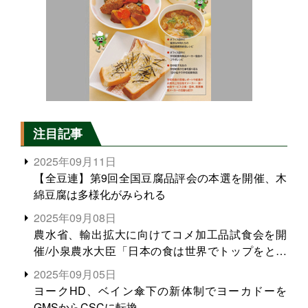
注目記事
2025年09月11日
【全豆連】第9回全国豆腐品評会の本選を開催、木
綿豆腐は多様化がみられる
2025年09月08日
農水省、輸出拡大に向けてコメ加工品試食会を開
催/小泉農水大臣「日本の食は世界でトップをとれ
る。米増産に向けて、米輸出需要の拡大を」
2025年09月05日
ヨークHD、ベイン傘下の新体制でヨーカドーを
GMSからCSCに転換