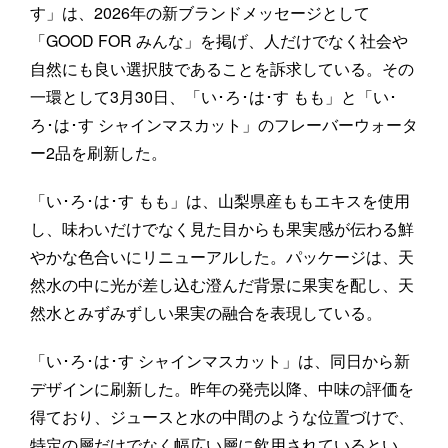
す」は、2026年の新ブランドメッセージとして
「GOOD FOR みんな」を掲げ、人だけでなく社会や
自然にも良い選択肢であることを訴求している。その
一環として3月30日、「い･ろ･は･す もも」と「い･
ろ･は･す シャインマスカット」のフレーバーウォータ
ー2品を刷新した。
「い･ろ･は･す もも」は、山梨県産ももエキスを使用
し、味わいだけでなく見た目からも果実感が伝わる鮮
やかな色合いにリニューアルした。パッケージは、天
然水の中に光が差し込む澄んだ背景に果実を配し、天
然水とみずみずしい果実の融合を表現している。
「い･ろ･は･す シャインマスカット」は、同日から新
デザインに刷新した。昨年の発売以降、中味の評価を
得ており、ジュースと水の中間のような位置づけで、
特定の層だけでなく幅広い層に飲用されているとい