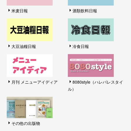
米麦日報
酒類飲料日報
大豆油糧日報
冷食日報
月刊 メニューアイディア
8080style（ハレバレスタイ
ル）
その他の出版物