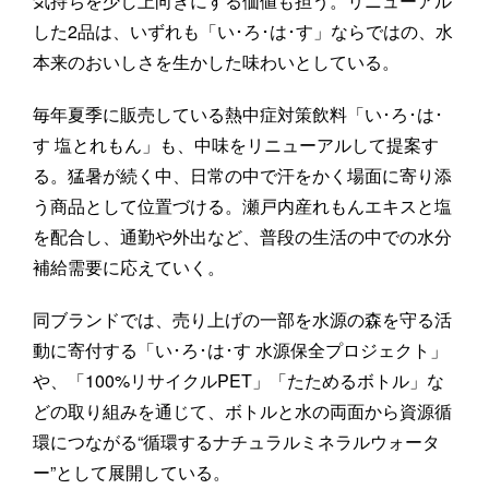
気持ちを少し上向きにする価値も担う。リニューアル
した2品は、いずれも「い･ろ･は･す」ならではの、水
本来のおいしさを生かした味わいとしている。
毎年夏季に販売している熱中症対策飲料「い･ろ･は･
す 塩とれもん」も、中味をリニューアルして提案す
る。猛暑が続く中、日常の中で汗をかく場面に寄り添
う商品として位置づける。瀬戸内産れもんエキスと塩
を配合し、通勤や外出など、普段の生活の中での水分
補給需要に応えていく。
同ブランドでは、売り上げの一部を水源の森を守る活
動に寄付する「い･ろ･は･す 水源保全プロジェクト」
や、「100%リサイクルPET」「たためるボトル」な
どの取り組みを通じて、ボトルと水の両面から資源循
環につながる“循環するナチュラルミネラルウォータ
ー”として展開している。