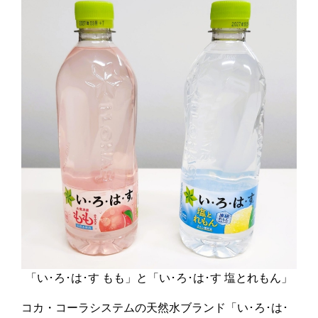
「い･ろ･は･す もも」と「い･ろ･は･す 塩とれもん」
コカ・コーラシステムの天然水ブランド「い･ろ･は･