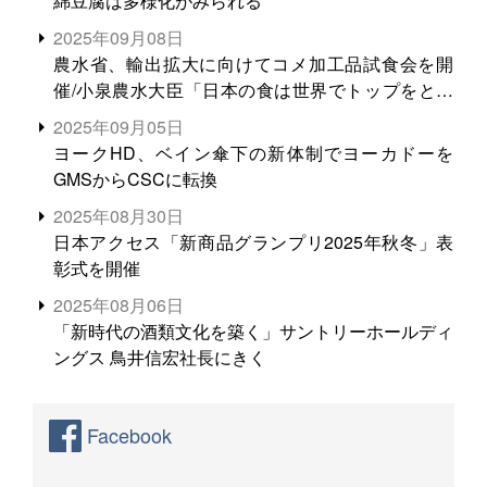
綿豆腐は多様化がみられる
2025年09月08日
農水省、輸出拡大に向けてコメ加工品試食会を開
催/小泉農水大臣「日本の食は世界でトップをとれ
る。米増産に向けて、米輸出需要の拡大を」
2025年09月05日
ヨークHD、ベイン傘下の新体制でヨーカドーを
GMSからCSCに転換
2025年08月30日
日本アクセス「新商品グランプリ2025年秋冬」表
彰式を開催
2025年08月06日
「新時代の酒類文化を築く」サントリーホールディ
ングス 鳥井信宏社長にきく
Facebook