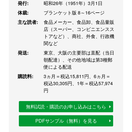
発行:
昭和26年（1951年）3月1日
体裁:
ブランケット版 8～16ページ
主な読者:
食品メーカー、食品卸、食品量販
店（スーパー、コンビニエンスス
トアなど）、商社、外食、行政機
関など
発送:
東京、大阪の主要部は直配（当日
朝配達）、その他地域は第3種郵
便による配送
購読料:
3ヵ月＝税込15,811円、6ヵ月＝
税込30,305円、1年＝税込57,974
円
無料試読・購読のお申し込みはこちら
PDFサンプル（無料）を見る