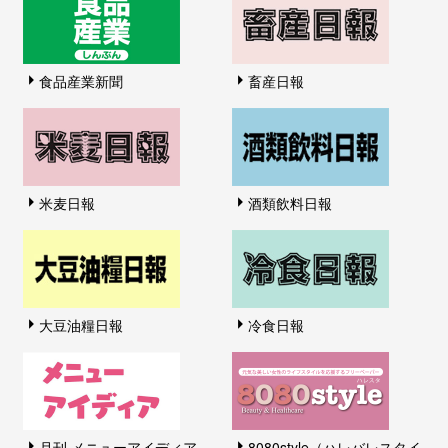
食品産業新聞
畜産日報
米麦日報
酒類飲料日報
大豆油糧日報
冷食日報
月刊 メニューアイディア
8080style（ハレバレスタイ