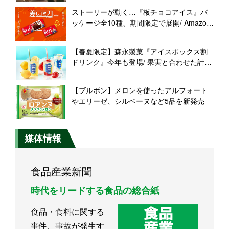
ストーリーが動く…『板チョコアイス』パ
ッケージ全10種、期間限定で展開/ Amazon
ギフトカードが当たるキャンペーンも【森
永製菓】
【春夏限定】森永製菓『アイスボックス割
ドリンク』今年も登場/ 果実と合わせた計2
品、店舗限定で発売
【ブルボン】メロンを使ったアルフォート
やエリーゼ、シルベーヌなど5品を新発売
媒体情報
食品産業新聞
時代をリードする食品の総合紙
食品・食料に関する
事件、事故が発生す