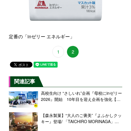
定番の「inゼリー エネルギー」
1
2
関連記事
高校生向け “さしいれ”企画『母校にinゼリー
2026』開始 10年目を迎え企画を強化【森
永製菓】
【森永製菓】“大人のご褒美”『よふかしクッ
キー』登場/ 「TAICHIRO MORINAGA」か
ら数量限定発売