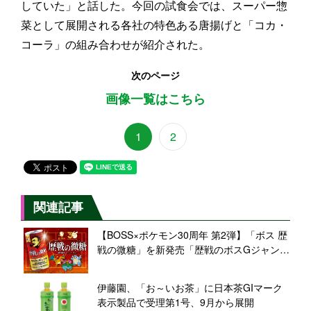
していた」と話した。今回の試食会では、スーパー惣
菜として展開される各社の特色ある唐揚げと「コカ・
コーラ」の組み合わせが紹介された。
次のページ
画像一覧はこちら
1
2
関連記事
【BOSS×ポケモン30周年 第2弾】「ボス 歴
戦の微糖」を新発売「歴戦のボスGジャン」
などが当たるキャンペーンも
伊藤園、「お～いお茶」に日本茶GIマーク
表示製品で受理第1号、9月から展開