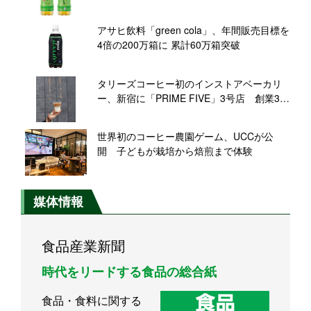
アサヒ飲料「green cola」、年間販売目標を
4倍の200万箱に 累計60万箱突破
タリーズコーヒー初のインストアベーカリ
ー、新宿に「PRIME FIVE」3号店 創業30
周年の旗艦店にむけ新たな挑戦
世界初のコーヒー農園ゲーム、UCCが公
開 子どもが栽培から焙煎まで体験
媒体情報
食品産業新聞
時代をリードする食品の総合紙
食品・食料に関する