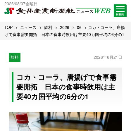
出版物一覧へ
2026/08/07金曜日
試読・購読申し込み
MENU
TOP
ニュース
飲料
2026
06
コカ・コーラ、唐揚
げで食事需要開拓 日本の食事時飲用は主要40カ国平均の6分の1
飲料
2026年6月21日
コカ・コーラ、唐揚げで食事需
要開拓 日本の食事時飲用は主
要40カ国平均の6分の1