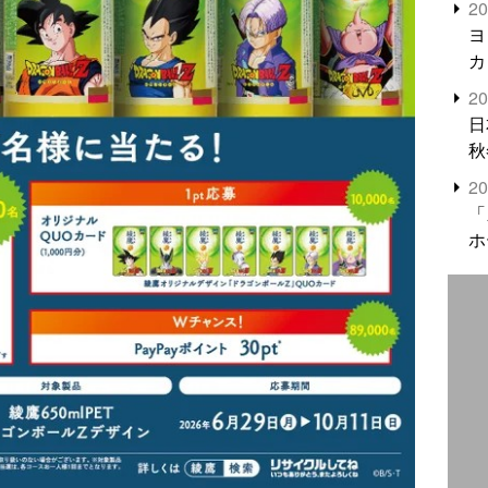
2
米
ヨ
カ
2
日
秋
2
「
ホ