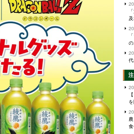
2
「
及
2
「
の
2
代
注
2
【
を
2
農
食
界