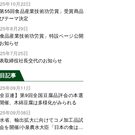
025年10月22日
第55回食品産業技術功労賞」受賞商品
びテーマ決定
025年8月29日
食品産業技術功労賞」特設ページ公開
お知らせ
025年7月25日
表取締役社長交代のお知らせ
目記事
025年09月11日
全豆連】第9回全国豆腐品評会の本選
開催、木綿豆腐は多様化がみられる
025年09月08日
水省、輸出拡大に向けてコメ加工品試
会を開催/小泉農水大臣「日本の食は世
でトップをとれる。米増産に向けて、