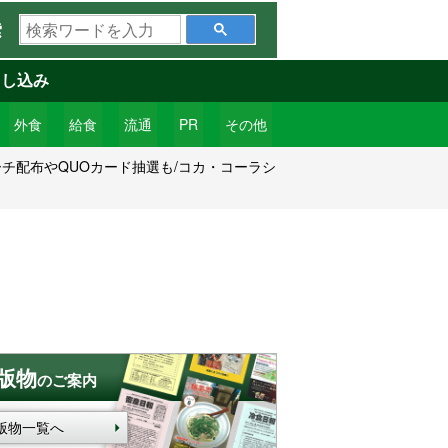
検
索
索
ワ
申し込み
ー
ド
外食
給食
流通
PR
その他
を
ーチ配布やQUOカード抽選も/コカ・コーラシ
入
力
版物
のご案内
版物一覧へ