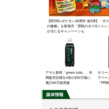
【BOSS×ポケモン30周年 第2弾】「ボス
の微糖」を新発売「歴戦のボスGジャン
が当たるキャンペーンも
アサヒ飲料「green cola」、年
タリー
間販売目標を4倍の200万箱に
アベー
累計60万箱突破
「PRI
30周
挑戦
媒体情報