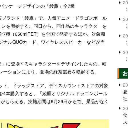
2
パッケージデザインの「綾鷹」全7種
〈
緑茶ブランド「綾鷹」で、人気アニメ「ドラゴンボール
2
〈
ーンを開始する。同日から、同作品のキャラクターを
7種（650mlPET）を全国で発売するほか、対象商
2
ジナルQUOカード、ワイヤレススピーカーなどが当
〈
2
〈
Z」に登場するキャラクターをデザインしたもの。幅
レーションにより、夏場の緑茶需要を喚起する。
お
2
ット、ドラッグストア、ディスカウントストアの対象
夏
を4本購入すると、「綾鷹オリジナル ドラゴンボール
社
）がもらえる。実施期間は6月29日からで、景品がなく
2
食
ス