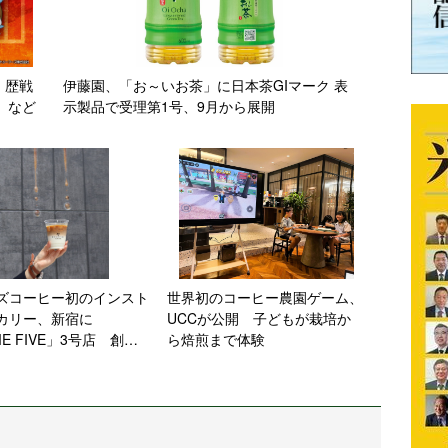
 歴戦
伊藤園、「お～いお茶」に日本茶GIマーク 表
」など
示製品で受理第1号、9月から展開
ズコーヒー初のインスト
世界初のコーヒー農園ゲーム、
カリー、新宿に
UCCが公開 子どもが栽培か
ME FIVE」3号店 創業
ら焙煎まで体験
年の旗艦店にむけ新たな