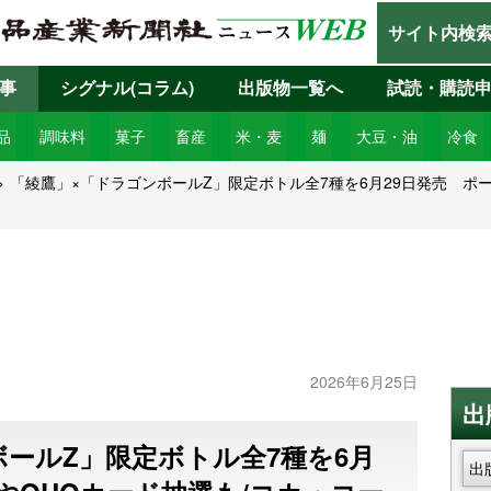
サイト内検
事
シグナル(コラム)
出版物一覧へ
試読・購読
品
調味料
菓子
畜産
米・麦
麺
大豆・油
冷食
「綾鷹」×「ドラゴンボールZ」限定ボトル全7種を6月29日発売 ポ
2026年6月25日
出
ールZ」限定ボトル全7種を6月
出