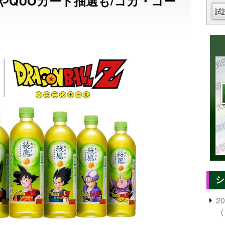
やQUOカード抽選も/コカ・コー
試
シ
2
〈