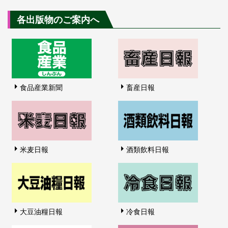
各出版物のご案内へ
食品産業新聞
畜産日報
米麦日報
酒類飲料日報
大豆油糧日報
冷食日報