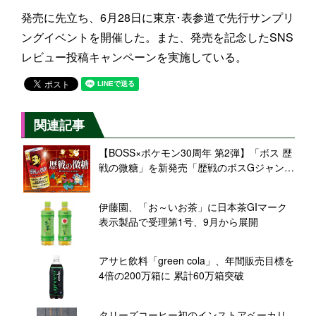
発売に先立ち、6月28日に東京･表参道で先行サンプリ
ングイベントを開催した。また、発売を記念したSNS
レビュー投稿キャンペーンを実施している。
関連記事
【BOSS×ポケモン30周年 第2弾】「ボス 歴
戦の微糖」を新発売「歴戦のボスGジャン」
などが当たるキャンペーンも
伊藤園、「お～いお茶」に日本茶GIマーク
表示製品で受理第1号、9月から展開
アサヒ飲料「green cola」、年間販売目標を
4倍の200万箱に 累計60万箱突破
タリーズコーヒー初のインストアベーカリ