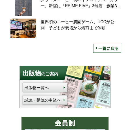
ー、新宿に「PRIME FIVE」3号店 創業30
周年の旗艦店にむけ新たな挑戦
世界初のコーヒー農園ゲーム、UCCが公
開 子どもが栽培から焙煎まで体験
一覧に戻る
出版物
のご案内
出版物一覧へ
試読・購読の申込へ