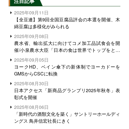
注目記事
2025年09月11日
【全豆連】第9回全国豆腐品評会の本選を開催、木
綿豆腐は多様化がみられる
2025年09月08日
農水省、輸出拡大に向けてコメ加工品試食会を開
催/小泉農水大臣「日本の食は世界でトップをとれ
る。米増産に向けて、米輸出需要の拡大を」
2025年09月05日
ヨークHD、ベイン傘下の新体制でヨーカドーを
GMSからCSCに転換
2025年08月30日
日本アクセス「新商品グランプリ2025年秋冬」表
彰式を開催
2025年08月06日
「新時代の酒類文化を築く」サントリーホールディ
ングス 鳥井信宏社長にきく