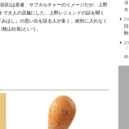
ヨ
渋谷区)は若者、サブカルチャーのイメージだが、上野
カ
トで大人の店舗にした。上野レジェンドの話を聞く
2
)『みはし』の思い出を語る人が多く、絶対に入れなく
日
(牧山社長)という。
秋
2
〉
「
ホ