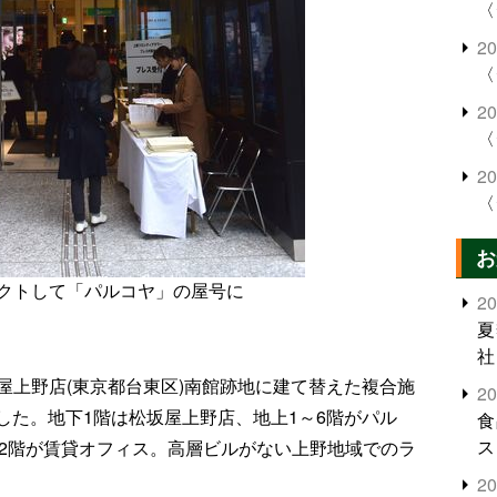
〈
2
〈
2
〈
2
〈
お
クトして「パルコヤ」の屋号に
2
夏
社
屋上野店(東京都台東区)南館跡地に建て替えた複合施
2
した。地下1階は松坂屋上野店、地上1～6階がパル
食
ス
～22階が賃貸オフィス。高層ビルがない上野地域でのラ
2