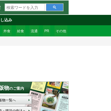
検
索
索
ワ
申し込み
ー
ド
外食
給食
流通
PR
その他
を
入
力
版物
のご案内
版物一覧へ
読・購読の申込へ