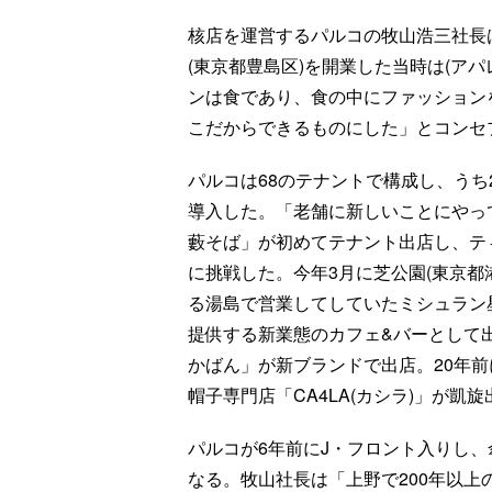
核店を運営するパルコの牧山浩三社長は1
(東京都豊島区)を開業した当時は(ア
ンは食であり、食の中にファッション
こだからできるものにした」とコンセ
パルコは68のテナントで構成し、うち
導入した。「老舗に新しいことにやって
藪そば」が初めてテナント出店し、テ
に挑戦した。今年3月に芝公園(東京都
る湯島で営業してしていたミシュラン
提供する新業態のカフェ&バーとして
かばん」が新ブランドで出店。20年
帽子専門店「CA4LA(カシラ)」が凱
パルコが6年前にJ・フロント入りし
なる。牧山社長は「上野で200年以上