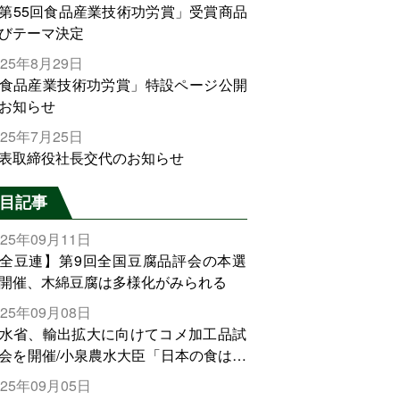
第55回食品産業技術功労賞」受賞商品
びテーマ決定
025年8月29日
食品産業技術功労賞」特設ページ公開
お知らせ
025年7月25日
表取締役社長交代のお知らせ
目記事
025年09月11日
全豆連】第9回全国豆腐品評会の本選
開催、木綿豆腐は多様化がみられる
025年09月08日
水省、輸出拡大に向けてコメ加工品試
会を開催/小泉農水大臣「日本の食は世
でトップをとれる。米増産に向けて、
025年09月05日
輸出需要の拡大を」