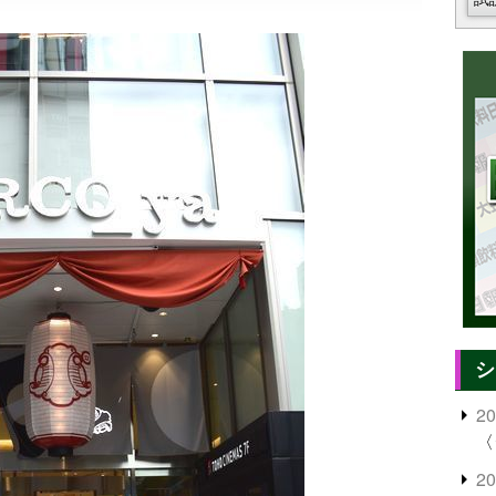
シ
2
〈
2