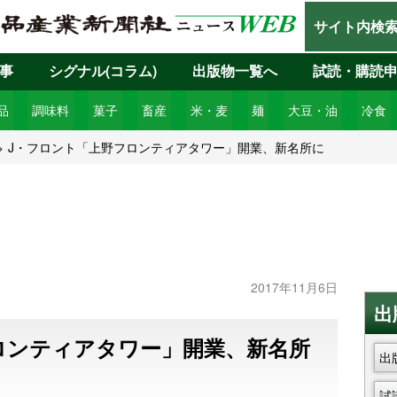
サイト内検
事
シグナル(コラム)
出版物一覧へ
試読・購読
品
調味料
菓子
畜産
米・麦
麺
大豆・油
冷食
J・フロント「上野フロンティアタワー」開業、新名所に
2017年11月6日
出
ロンティアタワー」開業、新名所
出
試