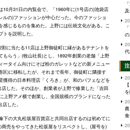
「
0月31日の内覧会で、「1960年に(1号店の)池袋店
及
パレルの)ファッションが中心だった。今のファッショ
2
を感じるものを集めた。上野には伝統文化がある。こ
「
プトを説明した。
の
2
2割に当たる11店は上野御徒町に縁があるテナントを
代
もらう」(牧山社長)とし、1892年創業の老舗「上野
ィータイム向けにそば粉のガレットなどの新メニュー
注
港区)に移転したが、それまで長年、御徒町に隣接す
2
星獲得の日本料理店「くろき」が、和のパフェなどを
【
出店した。そのほか、創業者が上野で修業した「吉田
を
前に上野アメ横で創業し、全国規模のブランドになった
2
旋出店した。
農
食
、傘下の大丸松坂屋百貨店と共同出店するのは初めてに
界
2
の商売をやってきた松坂屋をリスペクトし、(屋号を)
米