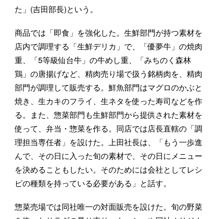
た」(吉田部長)という。
商品では「即食」を強化した。生鮮部門が持つ素材を
店内で調理する「生鮮デリカ」で、「優夢牛」の焼肉
重、「5等級仙台牛」の牛めし重、「みちのく森林
鶏」の唐揚げなど、精肉売り場で扱う銘柄肉を、精肉
部門が調理して販売する。鮮魚部門はマグロのかぶと
焼き、生カキのフライ、生ネタを使った寿司などを作
る。また、惣菜部門も生鮮部門から提供された素材を
使って、弁当・惣菜を作る。同店では店長直轄の「調
理担当専任者」を設けた。上田社長は、「もう一歩進
んで、その日に入った旬の素材で、その日にメニュー
を決めることもしたい。そのためには会社としてレシ
ピの種類を持っている必要がある」と話す。
惣菜売場では同社唯一の対面販売を設けた。旬の野菜