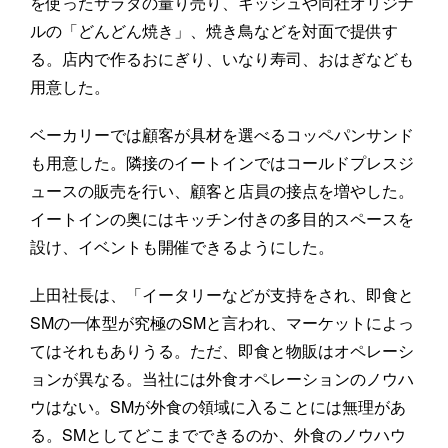
を使ったサラダの量り売り、キッシュや同社オリジナ
ルの「どんどん焼き」、焼き鳥などを対面で提供す
る。店内で作るおにぎり、いなり寿司、おはぎなども
用意した。
ベーカリーでは顧客が具材を選べるコッペパンサンド
も用意した。隣接のイートインではコールドプレスジ
ュースの販売を行い、顧客と店員の接点を増やした。
イートインの奥にはキッチン付きの多目的スペースを
設け、イベントも開催できるようにした。
上田社長は、「イータリーなどが支持をされ、即食と
SMの一体型が究極のSMと言われ、マーケットによっ
てはそれもありうる。ただ、即食と物販はオペレーシ
ョンが異なる。当社には外食オペレーションのノウハ
ウはない。SMが外食の領域に入ることには無理があ
る。SMとしてどこまでできるのか、外食のノウハウ