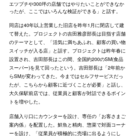
エツプチや300坪の店舗ではやりたいことができなか
ったが、ここではいろんな検証ができる」と話す。
同店は40年以上営業した旧店を昨年1月に閉店して建
て替えた。プロジェクトの吉田雅彦部長は目指す店舗
のテーマとして、「活気に満ちあふれ、顧客の買い物
スイッチが入る店」と話す。プロジェクトは昨年春に
設置され、吉田部長はこの間、全国約200のSM(食品
スーパー)を見て回ったという。吉田部長は「2年前か
らSMが変わってきた。今まではセルフサービスだっ
たが、こちらから顧客に近づくことが必要」と話し、
大久保駅前店では、従業員と顧客が対話できるポイン
トを増やした。
店舗入り口にカウンターを設け、専任の「お客さまご
案内係」を配置した。鮮魚と精肉、惣菜で対面コーナ
ーを設け、「従業員が積極的に売場に出るようにし