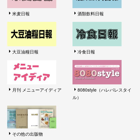
米麦日報
酒類飲料日報
大豆油糧日報
冷食日報
月刊 メニューアイディア
8080style（ハレバレスタイ
ル）
その他の出版物