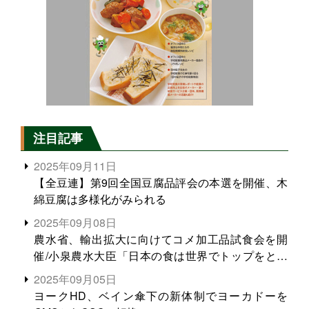
注目記事
2025年09月11日
【全豆連】第9回全国豆腐品評会の本選を開催、木
綿豆腐は多様化がみられる
2025年09月08日
農水省、輸出拡大に向けてコメ加工品試食会を開
催/小泉農水大臣「日本の食は世界でトップをとれ
る。米増産に向けて、米輸出需要の拡大を」
2025年09月05日
ヨークHD、ベイン傘下の新体制でヨーカドーを