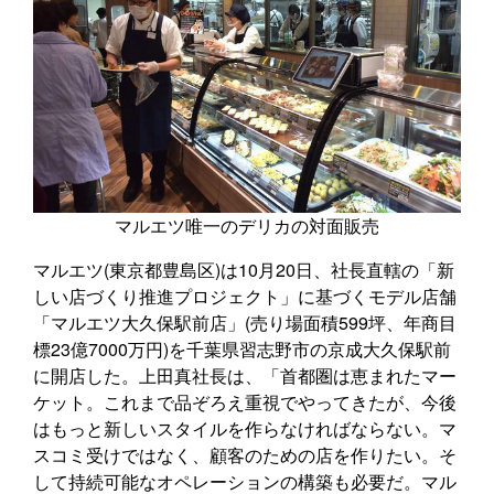
マルエツ唯一のデリカの対面販売
マルエツ(東京都豊島区)は10月20日、社長直轄の「新
しい店づくり推進プロジェクト」に基づくモデル店舗
「マルエツ大久保駅前店」(売り場面積599坪、年商目
標23億7000万円)を千葉県習志野市の京成大久保駅前
に開店した。上田真社長は、「首都圏は恵まれたマー
ケット。これまで品ぞろえ重視でやってきたが、今後
はもっと新しいスタイルを作らなければならない。マ
スコミ受けではなく、顧客のための店を作りたい。そ
して持続可能なオペレーションの構築も必要だ。マル