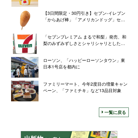
【3日間限定・30円引き】セブン‐イレブン
「からあげ棒」「アメリカンドッグ」セー
ル開催
「セブンプレミアム まるで和梨」発売、和
梨のみずみずしさとシャリシャリとした食
感･味わいをアイスで表現
ローソン、「ハッピーローソンタウン」東
日本1号店を都内に
ファミリーマート、今年2度目の増量キャン
ペーン、「ファミチキ」など13品目対象
一覧に戻る