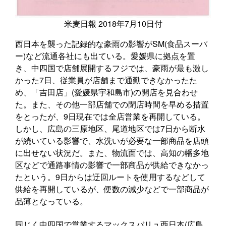
米麦日報 2018年7月10日付
西日本を襲った記録的な豪雨の影響がSM(食品スーパ
ー)など流通各社にも出ている。愛媛県に拠点を置
き、中四国で店舗展開するフジでは、豪雨が最も激し
かった7日、従業員が店舗まで通勤できなかったた
め、「吉田店」(愛媛県宇和島市)の開店を見合わせ
た。また、その他一部店舗での閉店時間を早める措置
をとったが、9日現在では全店営業を再開している。
しかし、広島の三原地区、尾道地区では7日から断水
が続いている影響で、水洗いが必要な一部商品を店頭
に出せない状況だ。また、物流面では、高知の幡多地
区などで通路事情の影響で一部商品が供給できなかっ
たという。9日からは迂回ルートを使用するなどして
供給を再開しているが、便数の減少などで一部商品が
品薄となっている。
同じく中四国で営業するマックスバリュ西日本(広島