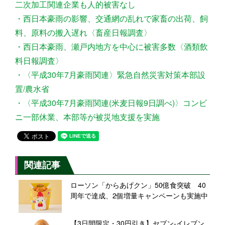
二次加工関連企業も人的被害なし
・西日本豪雨の影響、交通網の乱れで家畜の出荷、飼
料、原料の搬入遅れ〈畜産日報調査〉
・西日本豪雨、瀬戸内地方を中心に被害多数〈酒類飲
料日報調査〉
・〈平成30年7月豪雨関連〉緊急自然災害対策本部設
置/農水省
・〈平成30年7月豪雨関連(米麦日報9日調べ)〉コンビ
ニ一部休業、本部等が被災地支援を実施
関連記事
ローソン「からあげクン」50億食突破 40
周年で達成、2個増量キャンペーンも実施中
【3日間限定・30円引き】セブン‐イレブン