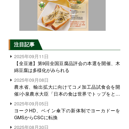
注目記事
2025年09月11日
【全豆連】第9回全国豆腐品評会の本選を開催、木
綿豆腐は多様化がみられる
2025年09月08日
農水省、輸出拡大に向けてコメ加工品試食会を開
催/小泉農水大臣「日本の食は世界でトップをとれ
る。米増産に向けて、米輸出需要の拡大を」
2025年09月05日
ヨークHD、ベイン傘下の新体制でヨーカドーを
GMSからCSCに転換
2025年08月30日