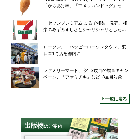
「からあげ棒」「アメリカンドッグ」セー
ル開催
「セブンプレミアム まるで和梨」発売、和
梨のみずみずしさとシャリシャリとした食
感･味わいをアイスで表現
ローソン、「ハッピーローソンタウン」東
日本1号店を都内に
ファミリーマート、今年2度目の増量キャン
ペーン、「ファミチキ」など13品目対象
一覧に戻る
出版物
のご案内