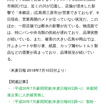
市南区)では、近くの川が氾濫し、店舗が浸水した影
響で「本郷店」(広島県三原市)が営業できておらず、9
日現在、営業再開のメドが立っていない状況だ。この
ほか、一部店舗では断水の影響が出ている。物流面で
は、特にパンや弁当類の供給が遅れており、品薄状態
が続いている。また、被害の大きい広島や岡山では、
汗ふきシートや割り箸、紙皿、カップ麺やレトルト製
品などの需要が高まっており、品薄状況が続いてい
る。
〈米麦日報 2018年7月10日付より〉
【関連記事】
・〈平成30年7月豪雨関連(米麦日報9日調べ)〉米穀関
連企業に人的被害無し
・〈平成30年7月豪雨関連(米麦日報9日調べ)〉製粉・