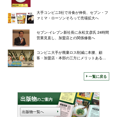
ーキ」抜く
大手コンビニ3社で冷食が伸長、セブン・フ
ァミマ・ローソンそろって売場拡大へ
セブン-イレブン新社長に永松文彦氏 24時間
営業見直し、加盟店との関係修復へ
コンビニ大手が廃棄ロス削減に本腰、顧
客・加盟店・本部の三方にメリットある仕
組みを構築へ
一覧に戻る
出版物
のご案内
出版物一覧へ