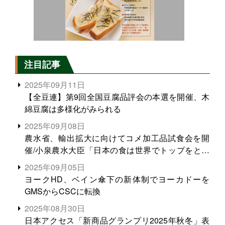
注目記事
2025年09月11日
【全豆連】第9回全国豆腐品評会の本選を開催、木
綿豆腐は多様化がみられる
2025年09月08日
農水省、輸出拡大に向けてコメ加工品試食会を開
催/小泉農水大臣「日本の食は世界でトップをとれ
る。米増産に向けて、米輸出需要の拡大を」
2025年09月05日
ヨークHD、ベイン傘下の新体制でヨーカドーを
GMSからCSCに転換
2025年08月30日
日本アクセス「新商品グランプリ2025年秋冬」表