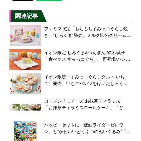
関連記事
ファミマ限定「もちもちすみっコぐらし焼
き」“しろくま”発売、ミルク味のクリーム入
り/バンダイ
イオン限定 しろくま&ぺんぎん?の和菓子
「食べマス すみっコぐらし」再登場/バンダ
イ
イオン限定「すみっコぐらしタルト いち
ご」発売、いちごパンツをはいたしろく
ま・ぺんぎん?・とんかつ・ねこ・とかげ
ローソン「モチーズ お抹茶ティラミス」
「お抹茶ティラミスロールケーキ」「どら
もっち(お抹茶&ホイップ)」一斉発売
ハッピーセットに「仮面ライダーゼロワ
ン」と“かわいいどうぶつのぬいぐるみ”「テ
ィーニータイズ」登場/マクドナルド