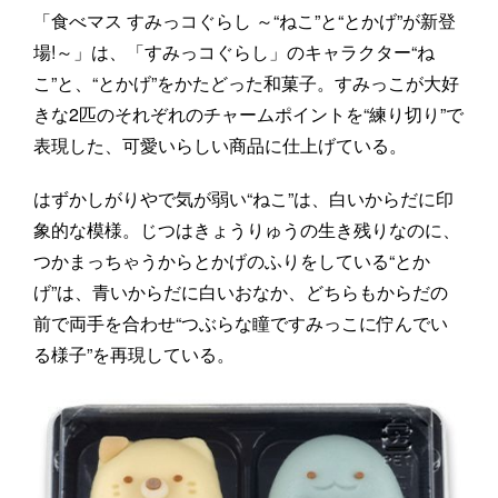
「食べマス すみっコぐらし ～“ねこ”と“とかげ”が新登
場!～」は、「すみっコぐらし」のキャラクター“ね
こ”と、“とかげ”をかたどった和菓子。すみっこが大好
きな2匹のそれぞれのチャームポイントを“練り切り”で
表現した、可愛いらしい商品に仕上げている。
はずかしがりやで気が弱い“ねこ”は、白いからだに印
象的な模様。じつはきょうりゅうの生き残りなのに、
つかまっちゃうからとかげのふりをしている“とか
げ”は、青いからだに白いおなか、どちらもからだの
前で両手を合わせ“つぶらな瞳ですみっこに佇んでい
る様子”を再現している。