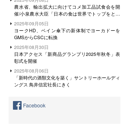
農水省、輸出拡大に向けてコメ加工品試食会を開
催/小泉農水大臣「日本の食は世界でトップをとれ
る。米増産に向けて、米輸出需要の拡大を」
2025年09月05日
ヨークHD、ベイン傘下の新体制でヨーカドーを
GMSからCSCに転換
2025年08月30日
日本アクセス「新商品グランプリ2025年秋冬」表
彰式を開催
2025年08月06日
「新時代の酒類文化を築く」サントリーホールディ
ングス 鳥井信宏社長にきく
Facebook