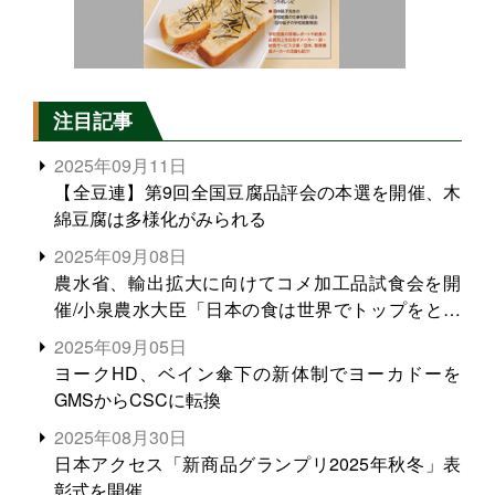
注目記事
2025年09月11日
【全豆連】第9回全国豆腐品評会の本選を開催、木
綿豆腐は多様化がみられる
2025年09月08日
農水省、輸出拡大に向けてコメ加工品試食会を開
催/小泉農水大臣「日本の食は世界でトップをとれ
る。米増産に向けて、米輸出需要の拡大を」
2025年09月05日
ヨークHD、ベイン傘下の新体制でヨーカドーを
GMSからCSCに転換
2025年08月30日
日本アクセス「新商品グランプリ2025年秋冬」表
彰式を開催