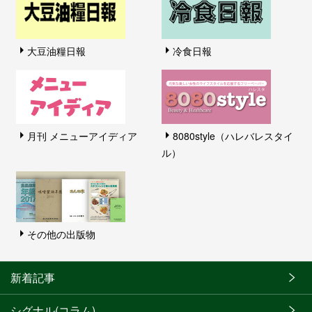
大豆油糧日報
冷食日報
月刊 メニューアイディア
8080style（ハレバレスタイ
ル）
その他の出版物
新着記事
シグナル(コラム)