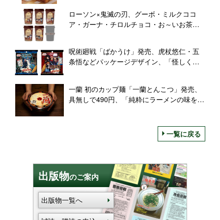
シュ同時発売
ローソン×鬼滅の刃、グーボ・ミルクココ
ア・ガーナ・チロルチョコ・お～いお茶な
どコラボ展開、クオカードや湯呑みなどプ
レゼントも
呪術廻戦「ばかうけ」発売、虎杖悠仁・五
条悟などパッケージデザイン、「怪しく光
るシール」全10種付き
一蘭 初のカップ麺「一蘭とんこつ」発売、
具無しで490円、「純粋にラーメンの味を楽
しんで」
一覧に戻る
出版物
のご案内
出版物一覧へ