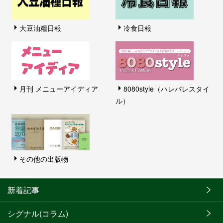
大豆油糧日報
冷食日報
月刊 メニューアイディア
8080style（ハレバレスタイ
ル）
その他の出版物
新着記事
シグナル(コラム)