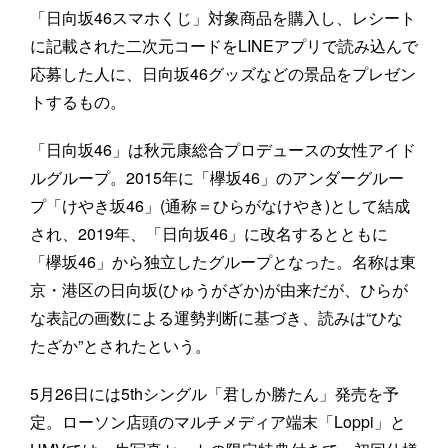
「日向坂46スマホくじ」対象商品を購入し、レシート
に記載された二次元コードをLINEアプリで読み込んで
応募した人に、日向坂46グッズなどの景品をプレゼン
トするもの。
「日向坂46」は秋元康総合プロデュースの女性アイド
ルグループ。2015年に「欅坂46」のアンダーグルー
プ「けやき坂46」(通称＝ひらがなけやき)として結成
され、2019年、「日向坂46」に改名するとともに
「欅坂46」から独立したグループとなった。名称は東
京・港区の日向坂(ひゅうがざか)が由来だが、ひらが
な表記の画数による運勢判断に基づき、読みは“ひな
たざか”とされたという。
5月26日には5thシングル「君しか勝たん」発売を予
定。ローソン店頭のマルチメディア端末「Loppi」と