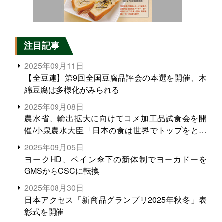
注目記事
2025年09月11日
【全豆連】第9回全国豆腐品評会の本選を開催、木
綿豆腐は多様化がみられる
2025年09月08日
農水省、輸出拡大に向けてコメ加工品試食会を開
催/小泉農水大臣「日本の食は世界でトップをとれ
る。米増産に向けて、米輸出需要の拡大を」
2025年09月05日
ヨークHD、ベイン傘下の新体制でヨーカドーを
GMSからCSCに転換
2025年08月30日
日本アクセス「新商品グランプリ2025年秋冬」表
彰式を開催