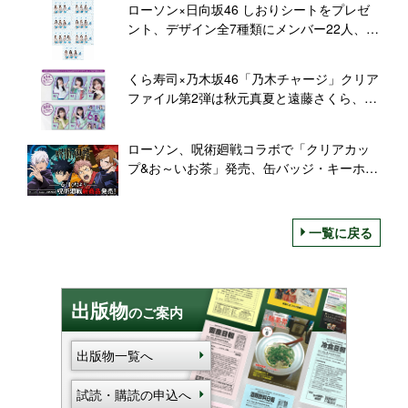
ローソン×日向坂46 しおりシートをプレゼ
ント、デザイン全7種類にメンバー22人、
「ユンケル」1本購入で
くら寿司×乃木坂46「乃木チャージ」クリア
ファイル第2弾は秋元真夏と遠藤さくら、齋
藤飛鳥・与田祐希・梅澤美波を加えた5人集
合デザインも
ローソン、呪術廻戦コラボで「クリアカッ
プ&お～いお茶」発売、缶バッジ・キーホル
ダー・鼻セレブなども
一覧に戻る
出版物
のご案内
出版物一覧へ
試読・購読の申込へ