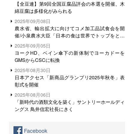
【全豆連】第9回全国豆腐品評会の本選を開催、木
綿豆腐は多様化がみられる
2025年09月08日
農水省、輸出拡大に向けてコメ加工品試食会を開
催/小泉農水大臣「日本の食は世界でトップをとれ
る。米増産に向けて、米輸出需要の拡大を」
2025年09月05日
ヨークHD、ベイン傘下の新体制でヨーカドーを
GMSからCSCに転換
2025年08月30日
日本アクセス「新商品グランプリ2025年秋冬」表
彰式を開催
2025年08月06日
「新時代の酒類文化を築く」サントリーホールディ
ングス 鳥井信宏社長にきく
Facebook