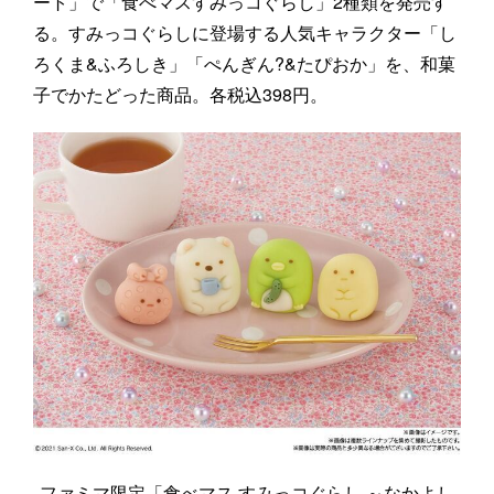
ート」で「食べマスすみっコぐらし」2種類を発売す
る。すみっコぐらしに登場する人気キャラクター「し
ろくま&ふろしき」「ぺんぎん?&たぴおか」を、和菓
子でかたどった商品。各税込398円。
ファミマ限定「食べマス すみっコぐらし ～なかよし