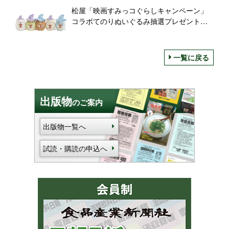
は“Connection”/スターバックス
松屋「映画すみっコぐらしキャンペーン」
コラボてのりぬいぐるみ抽選プレゼント・
ステッカー店頭配布を実施
一覧に戻る
出版物
のご案内
出版物一覧へ
試読・購読の申込へ