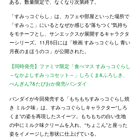
ある。数量限定で、なくなり次第終了。
「すみっコぐらし」は、カフェや部屋といった場所で
「すみっこ」にいるとなぜか感じる“落ちつく”気持ち
をモチーフとし、サンエックスが展開するキャラクタ
ーシリーズ。11月5日には「映画 すみっコぐらし 青い
月夜のまほうのコ」が公開された。
【同時発売】ファミマ限定「食べマス すみっコぐらし
～なかよしすみっコセット～」しろくま&ふろしき、
ぺんぎん?&たぴおか発売/バンダイ
バンダイが今回発売する「もちもちすみっコぐらし焼
き ミルク味」は、すみっコぐらしキャラクター“しろ
くま”の姿を再現したスイーツ。もちもちの白い生地
の中にミルク味クリームを入れ、“ちょこん”と座った
姿をイメージした形状に仕上げている。