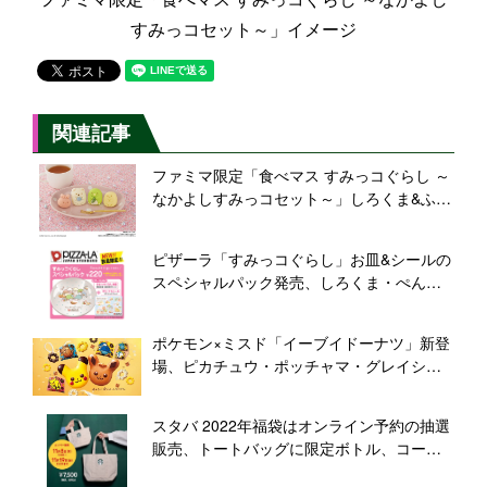
すみっコセット～」イメージ
関連記事
ファミマ限定「食べマス すみっコぐらし ～
なかよしすみっコセット～」しろくま&ふろ
しき、ぺんぎん?&たぴおか発売/バンダイ
ピザーラ「すみっコぐらし」お皿&シールの
スペシャルパック発売、しろくま・ぺんぎ
ん?たちのパジャマパーティデザイン
ポケモン×ミスド「イーブイドーナツ」新登
場、ピカチュウ・ポッチャマ・グレイシ
ア・パチリスも、ブランケット・プレー
ト・マグカップ付きクリスマスセットにリ
スタバ 2022年福袋はオンライン予約の抽選
ーフィア・ミミロルも/ミスタードーナツ
販売、トートバッグに限定ボトル、コーヒ
ー・ドリンクチケットなど、テーマ