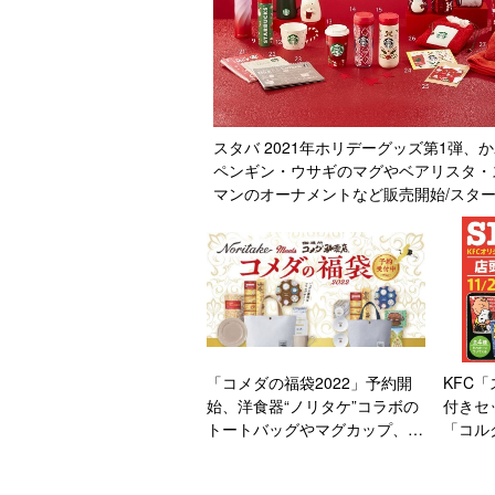
スタバ 2021年ホリデーグッズ第1弾、
ペンギン・ウサギのマグやベアリスタ・
マンのオーナメントなど販売開始/スタ
クス
「コメダの福袋2022」予約開
KFC
始、洋食器“ノリタケ”コラボの
付きセ
トートバッグやマグカップ、コ
「コル
メ宝くじ付きで5000円と7000
きメニ
円
ッキー