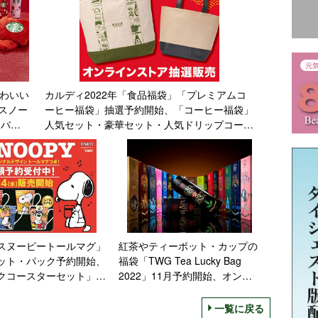
かわいい
カルディ2022年「食品福袋」「プレミアムコ
スノー
ーヒー福袋」抽選予約開始、「コーヒー福袋」
ーバッ
人気セット・豪華セット・人気ドリップコーヒ
ーセットは元日発売
「スヌーピートールマグ」
紅茶やティーポット・カップの
ット・パック予約開始、
福袋「TWG Tea Lucky Bag
クコースターセット」付
2022」11月予約開始、オンラ
ューは販売開始/ケンタ
イン限定販売/東急グルメフロ
フライドチキン
ント
一覧に戻る