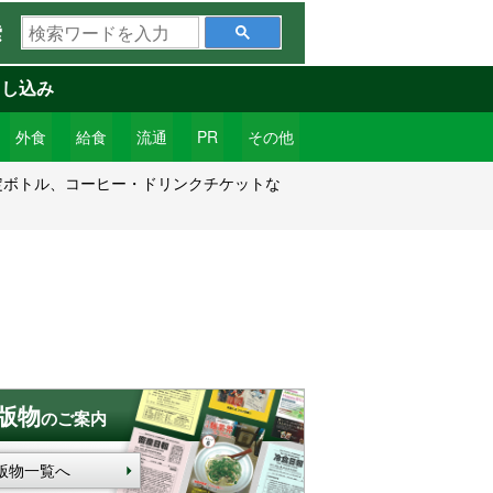
検
索
索
ワ
申し込み
ー
ド
外食
給食
流通
PR
その他
を
限定ボトル、コーヒー・ドリンクチケットな
入
力
版物
のご案内
版物一覧へ