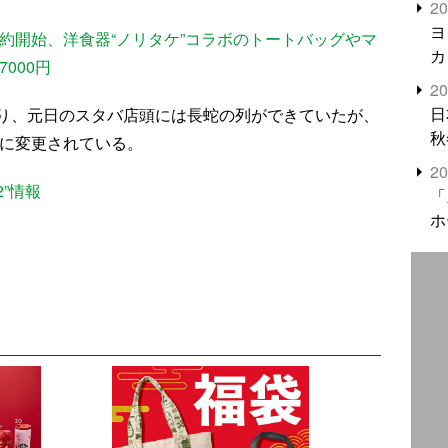
2
米
ヨ
予約開始、洋食器“ノリタケ”コラボのトートバッグやマ
カ
000円
2
日
り、元日のスタバ店頭には長蛇の列ができていたが、
秋
売に変更されている。
2
”情報
「
ホ