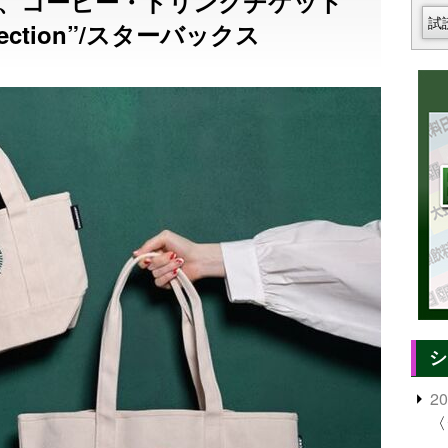
、コーヒー・ドリンクチケット
試
ction”/スターバックス
シ
2
〈