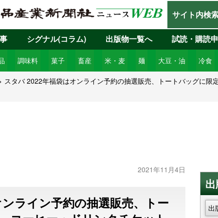
サイト内検
事
シグナル(コラム)
出版物一覧へ
試読・購読
品
調味料
菓子
畜産
米・麦
麺
大豆・油
冷食
スタバ 2022年福袋はオンライン予約の抽選販売、トートバッグに
2021年11月4日
出
はオンライン予約の抽選販売、トー
出