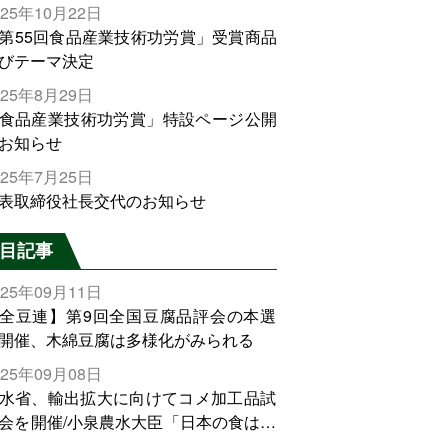
025年10月22日
第55回食品産業技術功労賞」受賞商品
びテーマ決定
025年8月29日
食品産業技術功労賞」特設ページ公開
お知らせ
025年7月25日
表取締役社長交代のお知らせ
目記事
025年09月11日
全豆連】第9回全国豆腐品評会の本選
開催、木綿豆腐は多様化がみられる
025年09月08日
水省、輸出拡大に向けてコメ加工品試
会を開催/小泉農水大臣「日本の食は世
でトップをとれる。米増産に向けて、