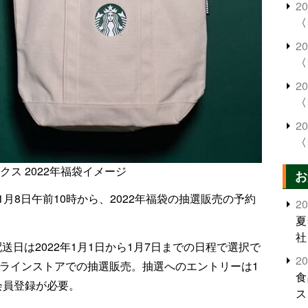
2
〈
2
〈
2
〈
2
〈
クス 2022年福袋イメージ
お
1月8日午前10時から、2022年福袋の抽選販売の予約
2
夏
社
配送日は2022年1月1日から1月7日までの日程で選択で
2
ンラインストアでの抽選販売。抽選へのエントリーは1
食
s」会員登録が必要。
ス