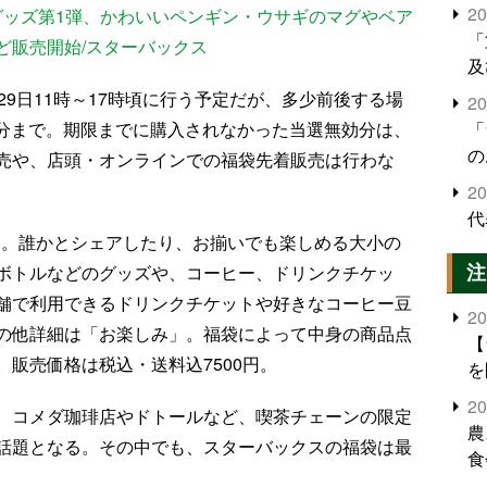
2
ーグッズ第1弾、かわいいペンギン・ウサギのマグやベア
「
ど販売開始/スターバックス
及
29日11時～17時頃に行う予定だが、多少前後する場
2
59分まで。期限までに購入されなかった当選無効分は、
「
の
売や、店頭・オンラインでの福袋先着販売は行わな
2
代
ion」。誰かとシェアしたり、お揃いでも楽しめる大小の
注
ボトルなどのグッズや、コーヒー、ドリンクチケッ
舗で利用できるドリンクチケットや好きなコーヒー豆
2
の他詳細は「お楽しみ」。福袋によって中身の商品点
【
販売価格は税込・送料込7500円。
を
2
、コメダ珈琲店やドトールなど、喫茶チェーンの限定
農
話題となる。その中でも、スターバックスの福袋は最
食
界