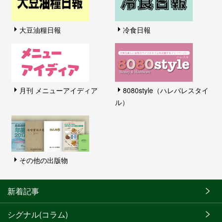
大豆油糧日報
冷食日報
月刊 メニューアイディア
8080style（ハレバレスタイ
ル）
その他の出版物
新着記事
シグナル(コラム)