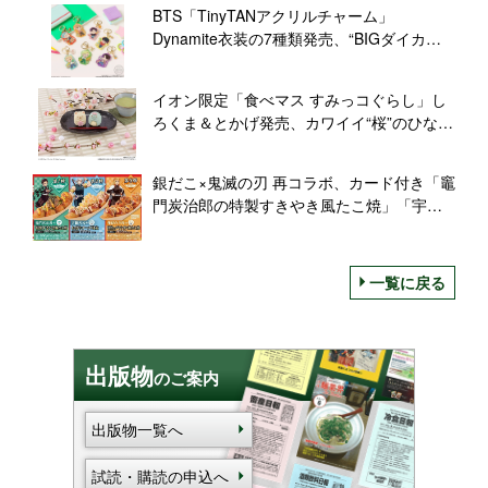
BTS「TinyTANアクリルチャーム」
Dynamite衣装の7種類発売、“BIGダイカッ
トステッカー”プレゼントも/バンダイ
イオン限定「食べマス すみっコぐらし」し
ろくま＆とかげ発売、カワイイ“桜”のひなま
つりスイーツ/バンダイ
銀だこ×鬼滅の刃 再コラボ、カード付き「竈
門炭治郎の特製すきやき風たこ焼」「宇髄
天元のお祭りチーズ明太」「煉獄杏寿郎の
情熱のメキシカン風たこ焼」、クリアファ
イル付き「だんらんパック」など展開
一覧に戻る
出版物
のご案内
出版物一覧へ
試読・購読の申込へ