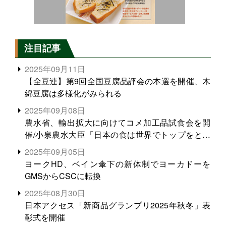
注目記事
2025年09月11日
【全豆連】第9回全国豆腐品評会の本選を開催、木
綿豆腐は多様化がみられる
2025年09月08日
農水省、輸出拡大に向けてコメ加工品試食会を開
催/小泉農水大臣「日本の食は世界でトップをとれ
る。米増産に向けて、米輸出需要の拡大を」
2025年09月05日
ヨークHD、ベイン傘下の新体制でヨーカドーを
GMSからCSCに転換
2025年08月30日
日本アクセス「新商品グランプリ2025年秋冬」表
彰式を開催