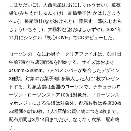
しはただいご)、大西流星(おおにしりゅうせい)、道枝
駿佑(みちえだしゅんすけ)、高橋恭平(たかはしきょう
へい)、長尾謙杜(ながおけんと)、藤原丈一郎(ふじわら
じょういちろう)、大橋和也(おおはしかずや)。2021年
11月にシングル『初心LOVE』でCDデビューした。
ローソンの「なにわ男子」クリアファイルは、3月1日
午前7時から店頭配布を開始する。サイズはおよそ
310mm×220mm。7人のメンバーが集合したデザイン
2種類。対象のお菓子3個を購入した人に1枚プレゼン
トする。対象店舗は全国のローソンで、ナチュラルロ
ーソン・ローソンストア100は対象外。「ローソンス
マホレジ」による決済は対象外。配布枚数は各店30枚
×2種類の計60枚。1人1店舗の買い物につき2枚まで。
配布期間は3月14日までだが、なくなり次第、配布終
了。