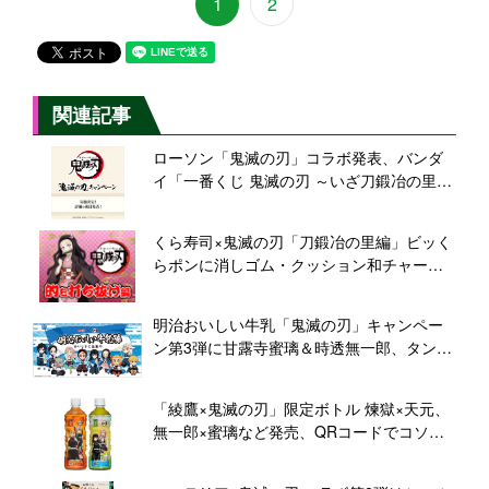
1
2
関連記事
ローソン「鬼滅の刃」コラボ発表、バンダ
イ「一番くじ 鬼滅の刃 ～いざ刀鍛冶の里へ
～」甘露寺蜜璃＆時透無一郎フィギュア登
場も
くら寿司×鬼滅の刃「刀鍛冶の里編」ビッく
らポンに消しゴム・クッション和チャー
ム・マスキングテープ、無一郎・蜜璃や玄
弥が登場
明治おいしい牛乳「鬼滅の刃」キャンペー
ン第3弾に甘露寺蜜璃＆時透無一郎、タンブ
ラー・スタンディングコースターをプレゼ
ント、新宿駅内通路ジャックも
「綾鷹×鬼滅の刃」限定ボトル 煉獄×天元、
無一郎×蜜璃など発売、QRコードでコソコ
ソ噂話、風呂敷・特製BOXプレゼントも