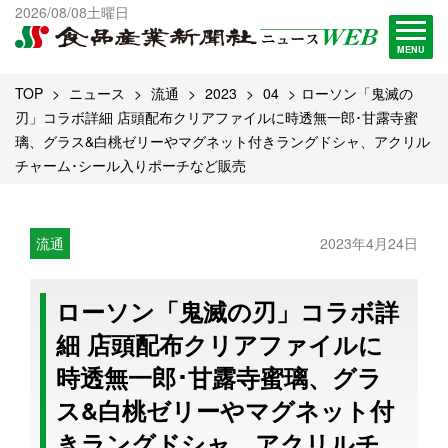
出版物一覧へ
2026/08/08土曜日
試読・購読申し込み
MENU
TOP
ニュース
流通
2023
04
ローソン「鬼滅の
刃」コラボ詳細 店頭配布クリアファイルに時透無一郎･甘露寺蜜
璃、グラス&白桃ゼリーやマグネット付きラングドシャ、アクリル
チャーム･シール入りポーチなど販売
流通
2023年4月24日
ローソン「鬼滅の刃」コラボ詳
細 店頭配布クリアファイルに
時透無一郎･甘露寺蜜璃、グラ
ス&白桃ゼリーやマグネット付
きラングドシャ、アクリルチ