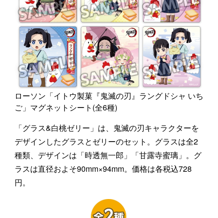
ローソン「イトウ製菓『鬼滅の刃』ラングドシャ いち
ご」マグネットシート(全6種)
「グラス&白桃ゼリー」は、鬼滅の刃キャラクターを
デザインしたグラスとゼリーのセット。グラスは全2
種類、デザインは「時透無一郎」「甘露寺蜜璃」。グ
ラスは直径およそ90mm×94mm。価格は各税込728
円。