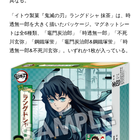
異なる。
「イトウ製菓『鬼滅の刃』ラングドシャ 抹茶」は、時
透無一郎を大きく描いたパッケージ。マグネットシー
トは全6種類、「竈門炭治郎」「時透無一郎」「不死
川玄弥」「鋼鐵塚蛍」「竈門炭治郎&鋼鐵塚蛍」「時
透無一郎&不死川玄弥」。いずれか1枚が入っている。