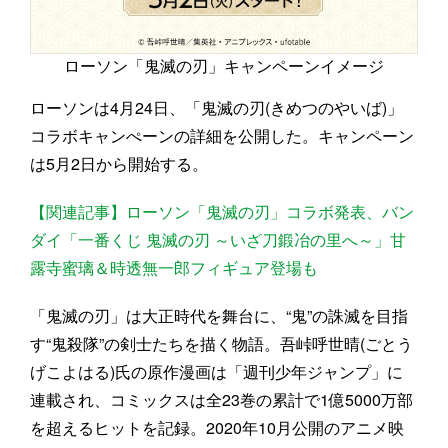
ローソン「鬼滅の刃」キャンペーンイメージ
ローソンは4月24日、「鬼滅の刃(きめつのやいば)」
コラボキャンぺーンの詳細を公開した。キャンペーン
は5月2日から開始する。
【関連記事】ローソン「鬼滅の刃」コラボ発表、バン
ダイ「一番くじ 鬼滅の刃 ～いざ刀鍛冶の里へ～」甘
露寺蜜璃＆時透無一郎フィギュア登場も
「鬼滅の刃」は大正時代を舞台に、“鬼”の誅滅を目指
す“鬼殺隊”の剣士たちを描く物語。吾峠呼世晴(ごとう
げこよはる)氏の原作漫画は「週刊少年ジャンプ」に
連載され、コミックスは全23巻の累計で1億5000万部
を超えるヒットを記録。2020年10月公開のアニメ映