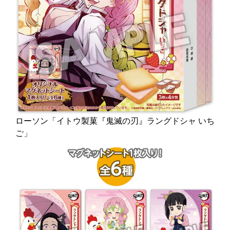
ローソン「イトウ製菓『鬼滅の刃』ラングドシャ いち
ご」