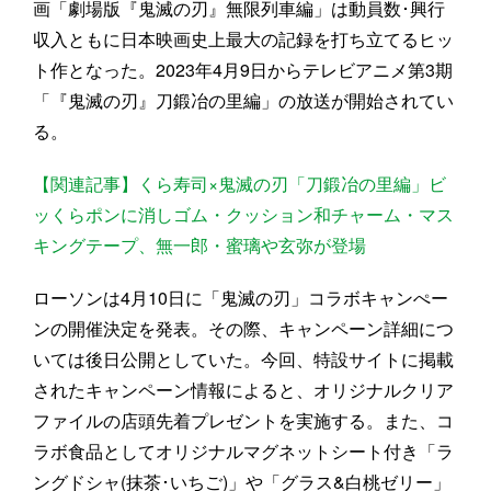
画「劇場版『鬼滅の刃』無限列車編」は動員数･興行
収入ともに日本映画史上最大の記録を打ち立てるヒッ
ト作となった。2023年4月9日からテレビアニメ第3期
「『鬼滅の刃』刀鍛冶の里編」の放送が開始されてい
る。
【関連記事】くら寿司×鬼滅の刃「刀鍛冶の里編」ビ
ッくらポンに消しゴム・クッション和チャーム・マス
キングテープ、無一郎・蜜璃や玄弥が登場
ローソンは4月10日に「鬼滅の刃」コラボキャンぺー
ンの開催決定を発表。その際、キャンペーン詳細につ
いては後日公開としていた。今回、特設サイトに掲載
されたキャンペーン情報によると、オリジナルクリア
ファイルの店頭先着プレゼントを実施する。また、コ
ラボ食品としてオリジナルマグネットシート付き「ラ
ングドシャ(抹茶･いちご)」や「グラス&白桃ゼリー」