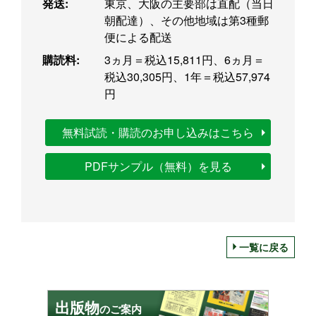
発送:
東京、大阪の主要部は直配（当日
朝配達）、その他地域は第3種郵
便による配送
購読料:
3ヵ月＝税込15,811円、6ヵ月＝
税込30,305円、1年＝税込57,974
円
無料試読・購読のお申し込みはこちら
PDFサンプル（無料）を見る
一覧に戻る
出版物
のご案内