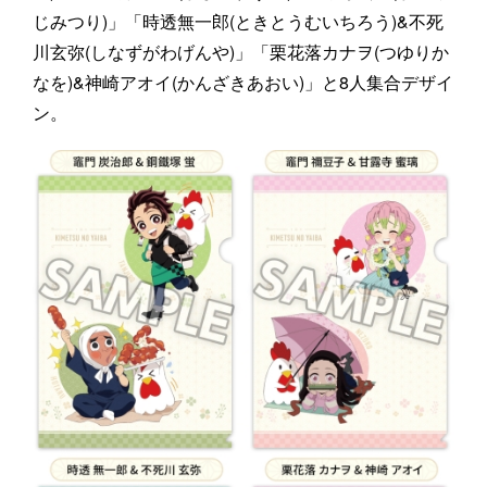
じみつり)」「時透無一郎(ときとうむいちろう)&不死
川玄弥(しなずがわげんや)」「栗花落カナヲ(つゆりか
なを)&神崎アオイ(かんざきあおい)」と8人集合デザイ
ン。