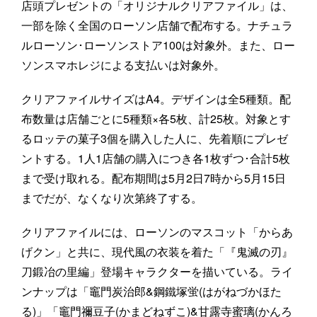
店頭プレゼントの「オリジナルクリアファイル」は、
一部を除く全国のローソン店舗で配布する。ナチュラ
ルローソン･ローソンストア100は対象外。また、ロー
ソンスマホレジによる支払いは対象外。
クリアファイルサイズはA4。デザインは全5種類。配
布数量は店舗ごとに5種類×各5枚、計25枚。対象とす
るロッテの菓子3個を購入した人に、先着順にプレゼ
ントする。1人1店舗の購入につき各1枚ずつ･合計5枚
まで受け取れる。配布期間は5月2日7時から5月15日
までだが、なくなり次第終了する。
クリアファイルには、ローソンのマスコット「からあ
げクン」と共に、現代風の衣装を着た「『鬼滅の刃』
刀鍛冶の里編」登場キャラクターを描いている。ライ
ンナップは「竈門炭治郎&鋼鐵塚蛍(はがねづかほた
る)」「竈門禰豆子(かまどねずこ)&甘露寺蜜璃(かんろ